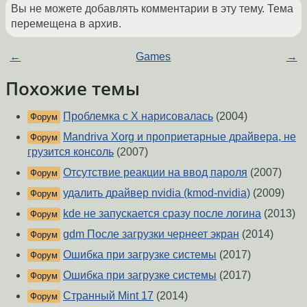
Вы не можете добавлять комментарии в эту тему. Тема
перемещена в архив.
←
Games
→
Похожие темы
Проблемка с X нарисовалась
(2004)
Форум
Mandriva Xorg и проприетарные драйвера, не
Форум
грузится консоль
(2007)
Отсутствие реакции на ввод пароля
(2007)
Форум
удалить драйвер nvidia (kmod-nvidia)
(2009)
Форум
kde не запускается сразу после логина
(2013)
Форум
gdm После загрузки чернеет экран
(2014)
Форум
Ошибка при загрузке системы
(2017)
Форум
Ошибка при загрузке системы
(2017)
Форум
Странный Mint 17
(2014)
Форум