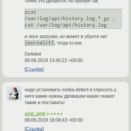
точно это делается, по пробуй так
zcat 
/var/log/apt/history.log.*.gz ; 
cat /var/log/apt/history.log
и логи загрузки, но может в убунте нет
journalctl
, тогда хз как
Deleted
08.06.2019 15:40:22 +00:00
Ссылка
надо установить nvidia-detect и спросить у
него какие нужны дровишки какие скажет
такие и поставить!
amd_amd
★★★★★
08.06.2019 16:08:43 +00:00
Ссылка