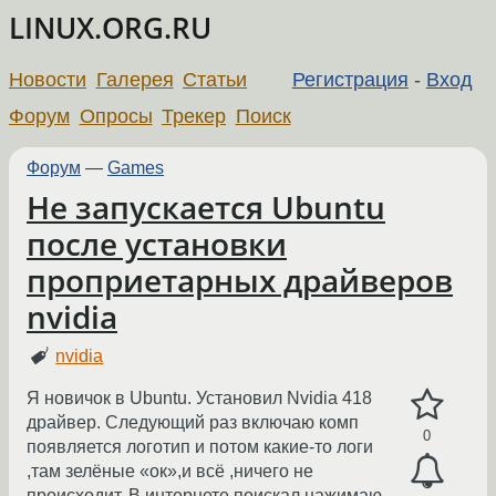
LINUX.ORG.RU
Новости
Галерея
Статьи
Регистрация
-
Вход
Форум
Опросы
Трекер
Поиск
Форум
—
Games
Не запускается Ubuntu
после установки
проприетарных драйверов
nvidia
nvidia
Я новичок в Ubuntu. Установил Nvidia 418
драйвер. Следующий раз включаю комп
0
появляется логотип и потом какие-то логи
,там зелёные «ок»,и всё ,ничего не
происходит. В интернете поискал нажимаю