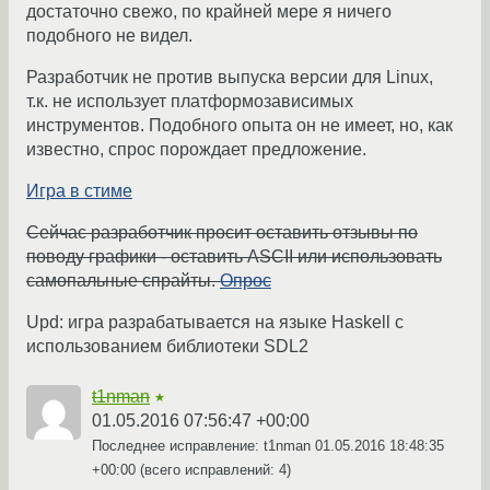
достаточно свежо, по крайней мере я ничего
подобного не видел.
Разработчик не против выпуска версии для Linux,
т.к. не использует платформозависимых
инструментов. Подобного опыта он не имеет, но, как
известно, спрос порождает предложение.
Игра в стиме
Сейчас разработчик просит оставить отзывы по
поводу графики - оставить ASCII или использовать
самопальные спрайты.
Опрос
Upd: игра разрабатывается на языке Haskell с
использованием библиотеки SDL2
t1nman
★
01.05.2016 07:56:47 +00:00
Последнее исправление: t1nman
01.05.2016 18:48:35
+00:00
(всего исправлений: 4)