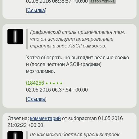
02.05.2016 06:35:57 +00:00
автор топика
Ссылка
Графический стиль примечателен тем,
что он использует анимированные
спрайты в виде ASCII символов.
Хотел обосрать, но выглядит реально свежо
и (после честной ASCII-графики)
мозголомно.
t184256
★★★★★
02.05.2016 06:37:54 +00:00
Ссылка
Ответ на:
комментарий
от sudopacman
01.05.2016
21:02:22 +00:00
но как можно бояться красных троек