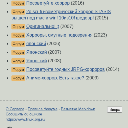
Посоветуйте хоррор
(2016)
Форум
2d sci-fi изометрический хоррор STASIS
Форум
вышел под mac и win! 10из10! шедевр!
(2015)
Оригинально! :)
(2007)
Форум
Хорроры, смутные подозрения
(2023)
Форум
японский
(2006)
Форум
Японский
(2007)
Форум
Японский
(2003)
Форум
Посоветуйте годных JRPG-хорроров
(2014)
Форум
Аниме-хоррор. Есть такое?
(2009)
Форум
О Сервере
-
Правила форума
-
Разметка Markdown
Вверх
Сообщить об ошибке
https://www.linux.org.ru/