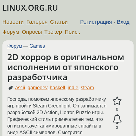
LINUX.ORG.RU
Новости
Галерея
Статьи
Регистрация
-
Вход
Форум
Опросы
Трекер
Поиск
Форум
—
Games
2D хоррор в оригинальном
исполнении от японского
разработчика
ascii
,
gamedev
,
haskell
,
indie
,
steam
Господа, поможем японскому разработчику
игр пройти Steam Greenlight. Он занимается
0
разработкой 2D Action, Horror, Puzzle игры.
Графический стиль примечателен тем, что
он использует анимированные спрайты в
3
виде ASCII символов. Смотрится