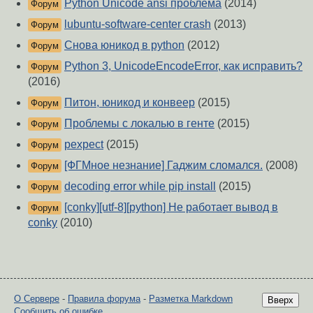
Python Unicode ansi проблема
(2014)
Форум
lubuntu-software-center crash
(2013)
Форум
Снова юникод в python
(2012)
Форум
Python 3, UnicodeEncodeError, как исправить?
Форум
(2016)
Питон, юникод и конвеер
(2015)
Форум
Проблемы с локалью в генте
(2015)
Форум
pexpect
(2015)
Форум
[ФГМное незнание] Гаджим сломался.
(2008)
Форум
decoding error while pip install
(2015)
Форум
[conky][utf-8][python] Не работает вывод в
Форум
conky
(2010)
О Сервере
-
Правила форума
-
Разметка Markdown
Вверх
Сообщить об ошибке