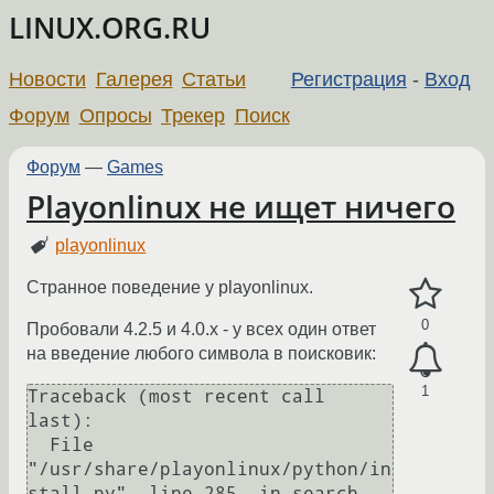
LINUX.ORG.RU
Новости
Галерея
Статьи
Регистрация
-
Вход
Форум
Опросы
Трекер
Поиск
Форум
—
Games
Playonlinux не ищет ничего
playonlinux
Странное поведение у playonlinux.
0
Пробовали 4.2.5 и 4.0.х - у всех один ответ
на введение любого символа в поисковик:
1
Traceback (most recent call 
last):

  File 
"/usr/share/playonlinux/python/in
stall.py", line 285, in search
