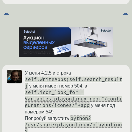
←
→
У меня 4.2.5 и строка
self.WriteApps(self.search_result
)
у меня имеет номер 504, а
self.icon_look_for =
Variables.playonlinux_rep+"/confi
gurations/icones/"+app
у меня под
номером 549
python2
Попробуй запустить
/usr/share/playonlinux/playonlinu
x