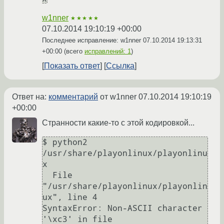
w1nner
★★★★★
07.10.2014 19:10:19 +00:00
Последнее исправление: w1nner
07.10.2014 19:13:31
+00:00
(всего
исправлений: 1
)
Показать ответ
Ссылка
Ответ на:
комментарий
от w1nner
07.10.2014 19:10:19
+00:00
Странности какие-то с этой кодировкой...
$ python2 
/usr/share/playonlinux/playonlinu
x

  File 
"/usr/share/playonlinux/playonlin
ux", line 4

SyntaxError: Non-ASCII character 
'\xc3' in file 