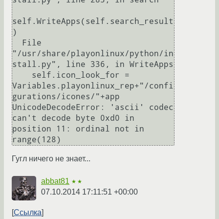
self.WriteApps(self.search_result
)

  File 
"/usr/share/playonlinux/python/in
stall.py", line 336, in WriteApps

    self.icon_look_for = 
Variables.playonlinux_rep+"/confi
gurations/icones/"+app

UnicodeDecodeError: 'ascii' codec 
can't decode byte 0xd0 in 
position 11: ordinal not in 
range(128)
Гугл ничего не знает...
abbat81
★★
07.10.2014 17:11:51 +00:00
Ссылка