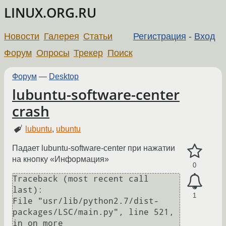
LINUX.ORG.RU
Новости
Галерея
Статьи
Регистрация
-
Вход
Форум
Опросы
Трекер
Поиск
Форум
—
Desktop
lubuntu-software-center
crash
lubuntu
,
ubuntu
Падает lubuntu-software-center при нажатии
на кнопку «Информация»
0
Traceback (most recent call 
last):

1
File "usr/lib/python2.7/dist-
packages/LSC/main.py", line 521, 
in on more
