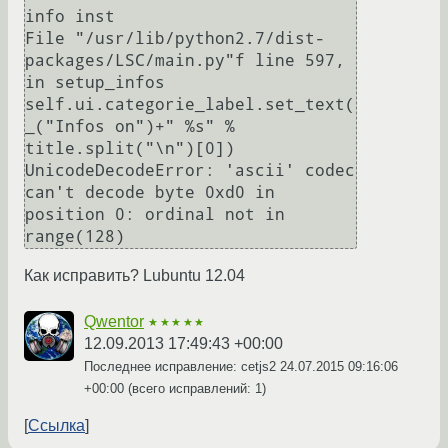
info inst

File "/usr/lib/python2.7/dist-
packages/LSC/main.py"f line 597, 
in setup_infos

self.ui.categorie_label.set_text(
_("Infos on")+" %s" % 
title.split("\n")[0])

UnicodeDecodeError: 'ascii' codec 
can't decode byte 0xd0 in 
position 0: ordinal not in 
Как исправить? Lubuntu 12.04
Qwentor
★★★★★
12.09.2013 17:49:43 +00:00
Последнее исправление: cetjs2
24.07.2015 09:16:06
+00:00
(всего исправлений: 1)
Ссылка