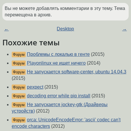
Вы не можете добавлять комментарии в эту тему. Тема
перемещена в архив.
←
Desktop
→
Похожие темы
Проблемы с локалью в генте
(2015)
Форум
Playonlinux не ищет ничего
(2014)
Форум
Не запускается software-center, ubuntu 14.04.3
Форум
(2015)
pexpect
(2015)
Форум
decoding error while pip install
(2015)
Форум
Не запускается jockey-gtk (Драйверы
Форум
устройств)
(2012)
orca: UnicodeEncodeError: 'ascii' codec can't
Форум
encode characters
(2012)