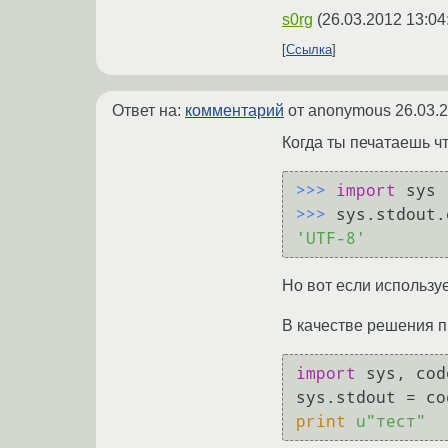
s0rg
(
26.03.2012 13:04
Ссылка
Ответ на:
комментарий
от anonymous
26.03.
Когда ты печатаешь чт
>>> 
import
>>> 
'UTF-8'
Но вот если использу
В качестве решения п
import
 sys, cod
print
u"тест"