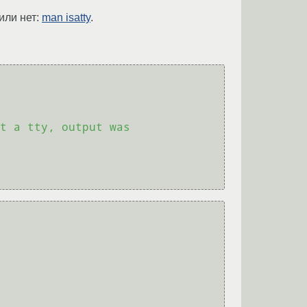
или нет:
man isatty
.
t a tty, output was 