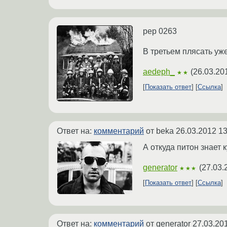
pep 0263
В третьем плясать уже
aedeph_
(
26.03.20
★★
Показать ответ
Ссылка
Ответ на:
комментарий
от beka
26.03.2012 13
А откуда питон знает 
generator
(
27.03.
★★★
Показать ответ
Ссылка
Ответ на:
комментарий
от generator
27.03.20