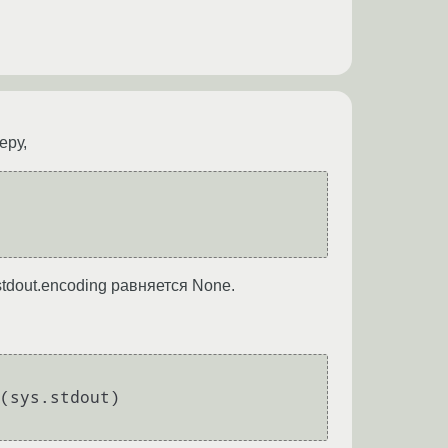
еру,
tdout.encoding равняется None.