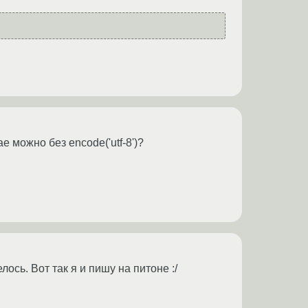
 можно без encode('utf-8')?
ось. Вот так я и пишу на питоне :/