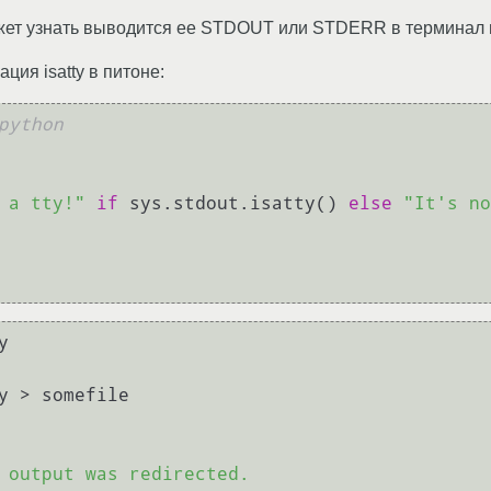
ет узнать выводится ее STDOUT или STDERR в терминал 
ция isatty в питоне:
python
 a tty!"
if
 sys.stdout.isatty() 
else
"It's no


y > somefile
