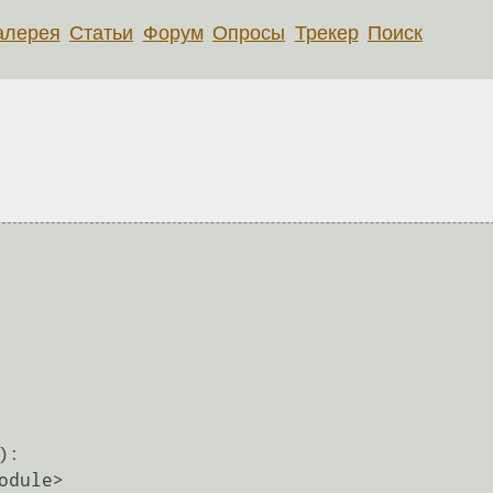
алерея
Статьи
Форум
Опросы
Трекер
Поиск
:
