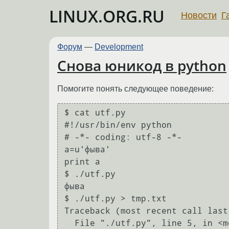
LINUX.ORG.RU
Новости
Г
Форум
—
Development
Снова юникод в python
Помогите понять следующее поведение:
$ cat utf.py 

#!/usr/bin/env python

# -*- coding: utf-8 -*-

a=u'фыва'

print a

$ ./utf.py 

фыва

$ ./utf.py > tmp.txt

Traceback (most recent call last)
  File "./utf.py", line 5, in <module>
