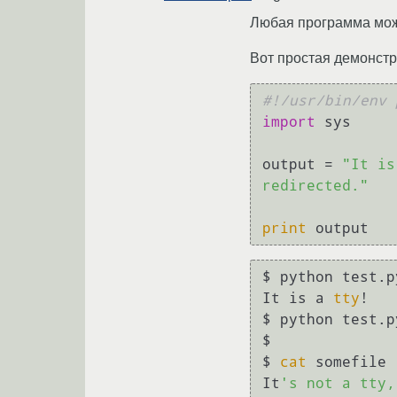
Любая программа мож
Вот простая демонстра
#!/usr/bin/env 
import
 sys

output = 
"It is
redirected."
print
$ python test.py
It is a 
tty
!

$ python test.p
$ 

$ 
cat
 somefile

It