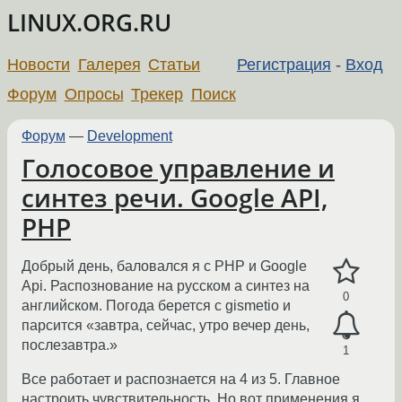
LINUX.ORG.RU
Новости
Галерея
Статьи
Регистрация
-
Вход
Форум
Опросы
Трекер
Поиск
Форум
—
Development
Голосовое управление и
синтез речи. Google API,
PHP
Добрый день, баловался я с PHP и Google
Api. Распознование на русском а синтез на
0
английском. Погода берется с gismetio и
парсится «завтра, сейчас, утро вечер день,
послезавтра.»
1
Все работает и распознается на 4 из 5. Главное
настроить чувствительность. Но вот применения я