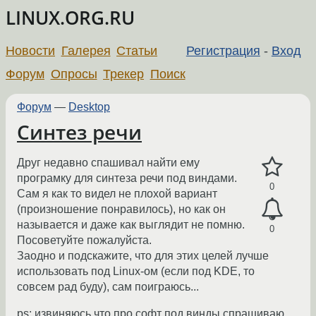
LINUX.ORG.RU
Новости
Галерея
Статьи
Регистрация
-
Вход
Форум
Опросы
Трекер
Поиск
Форум
—
Desktop
Синтез речи
Друг недавно спашивал найти ему
програмку для синтеза речи под виндами.
0
Сам я как то видел не плохой вариант
(произношение понравилось), но как он
называется и даже как выглядит не помню.
0
Посоветуйте пожалуйста.
Заодно и подскажите, что для этих целей лучше
использовать под Linux-ом (если под KDE, то
совсем рад буду), сам поиграюсь...
ps: извиняюсь что про софт под винды спрашиваю.