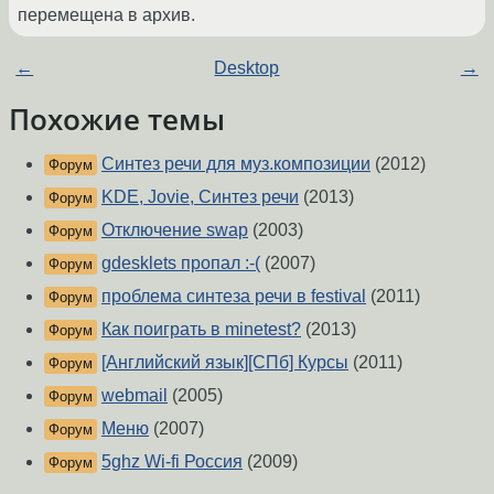
перемещена в архив.
←
Desktop
→
Похожие темы
Синтез речи для муз.композиции
(2012)
Форум
KDE, Jovie, Синтез речи
(2013)
Форум
Отключение swap
(2003)
Форум
gdesklets пропал :-(
(2007)
Форум
проблема синтеза речи в festival
(2011)
Форум
Как поиграть в minetest?
(2013)
Форум
[Английский язык][СПб] Курсы
(2011)
Форум
webmail
(2005)
Форум
Меню
(2007)
Форум
5ghz Wi-fi Россия
(2009)
Форум