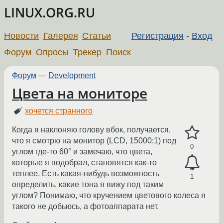
LINUX.ORG.RU
Новости
Галерея
Статьи
Регистрация
-
Вход
Форум
Опросы
Трекер
Поиск
Форум
—
Development
Цвета на мониторе
хочется странного
Когда я наклоняю голову вбок, получается,
что я смотрю на монитор (LCD, 15000:1) под
0
углом где-то 60° и замечаю, что цвета,
которые я подобрал, становятся как-то
теплее. Есть какая-нибудь возможность
1
определить, какие тона я вижу под таким
углом? Понимаю, что кручением цветового колеса я
такого не добьюсь, а фотоаппарата нет.