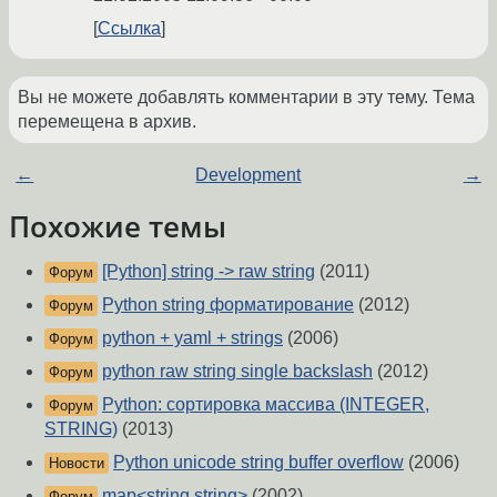
Ссылка
Вы не можете добавлять комментарии в эту тему. Тема
перемещена в архив.
←
Development
→
Похожие темы
[Python] string -> raw string
(2011)
Форум
Python string форматирование
(2012)
Форум
python + yaml + strings
(2006)
Форум
python raw string single backslash
(2012)
Форум
Python: сортировка массива (INTEGER,
Форум
STRING)
(2013)
Python unicode string buffer overflow
(2006)
Новости
map<string,string>
(2002)
Форум