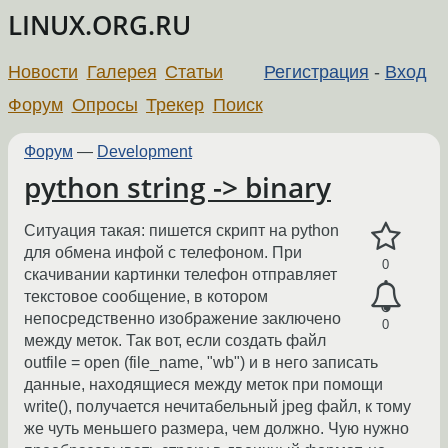
LINUX.ORG.RU
Новости
Галерея
Статьи
Регистрация
-
Вход
Форум
Опросы
Трекер
Поиск
Форум
—
Development
python string -> binary
Ситуация такая: пишется скрипт на python
для обмена инфой с телефоном. При
0
скачивании картинки телефон отправляет
текстовое сообщение, в котором
непосредственно изображение заключено
0
между меток. Так вот, если создать файл
outfile = open (file_name, "wb") и в него записать
данные, находящиеся между меток при помощи
write(), получается нечитабельный jpeg файл, к тому
же чуть меньшего размера, чем должно. Чую нужно