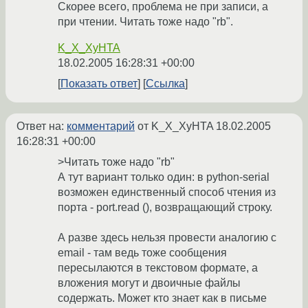
Скорее всего, проблема не при записи, а
при чтении. Читать тоже надо "rb".
K_X_XyHTA
18.02.2005 16:28:31 +00:00
Показать ответ
Ссылка
Ответ на:
комментарий
от K_X_XyHTA
18.02.2005
16:28:31 +00:00
>Читать тоже надо "rb"
А тут вариант только один: в python-serial
возможен единственный способ чтения из
порта - port.read (), возвращающий строку.
А разве здесь нельзя провести аналогию с
email - там ведь тоже сообщения
пересылаются в текстовом формате, а
вложения могут и двоичные файлы
содержать. Может кто знает как в письме