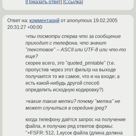
Показать ответ
Ссылка
Ответ на:
комментарий
от anonymous
19.02.2005
20:31:27 +00:00
>ты посмотри сперва что за сообщение
приходит с телефона. что значит
"текстовое" -- ASCII или UTF-8 или что-то
еще?
скорее всего, это "quoted_printable" (т.е.
пропустив через этот фильтр на выходе
получается то же самое, что и на входе; а
есть какой-нибудь другой способ
определить исходную кодировку?)
>какие такие метки? почему "метка" не
может случиться в середине jpeg?
когда телефону даётся запрос на получение
файла, я получаю ряд ответов формы:
"+FSFR: 512, 1,кусок файла (длина должна