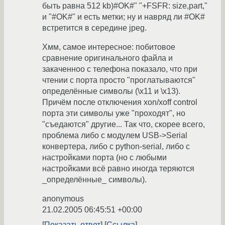
быть равна 512 kb)#OK#" "+FSFR: size,part,"
и "#OK#" и есть метки; ну и навряд ли #OK#
встретится в середине jpeg.
Хмм, самое интересное: побитовое
сравнение оригинального файла и
закаченноо с телефона показало, что при
чтении с порта просто "проглатываются"
определённые символы (\x11 и \x13).
Причём после отключения xon/xoff control
порта эти символы уже "проходят", но
"съедаются" другие... Так что, скорее всего,
проблема либо с модулем USB->Serial
конвертера, либо с python-serial, либо с
настройками порта (но с любыми
настройками всё равно иногда теряются
_определённые_ символы).
anonymous
21.02.2005 06:45:51 +00:00
Показать ответ
Ссылка