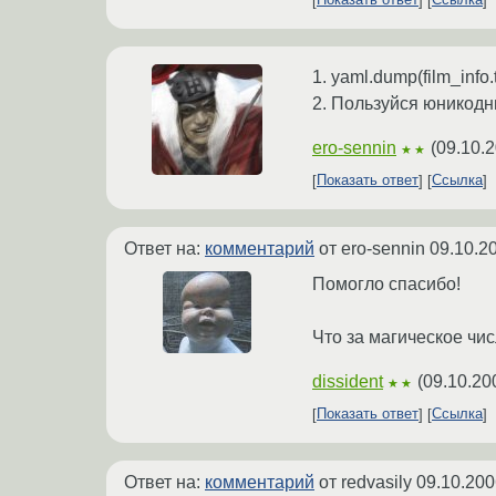
Показать ответ
Ссылка
1. yaml.dump(film_info
2. Пользуйся юникодн
ero-sennin
(
09.10.2
★★
Показать ответ
Ссылка
Ответ на:
комментарий
от ero-sennin
09.10.2
Помогло спасибо!
Что за магическое чис
dissident
(
09.10.20
★★
Показать ответ
Ссылка
Ответ на:
комментарий
от redvasily
09.10.200