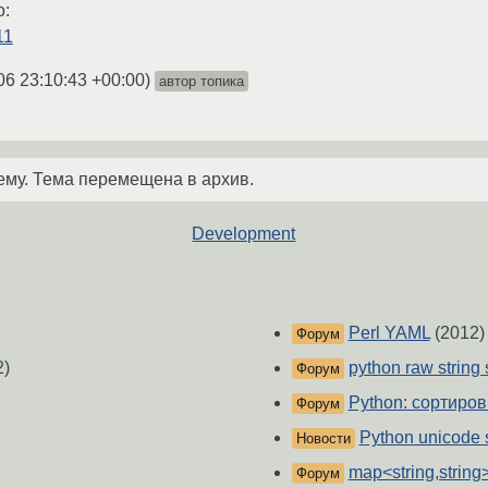
о:
11
06 23:10:43 +00:00
)
автор топика
ему. Тема перемещена в архив.
Development
Perl YAML
(2012)
Форум
2)
python raw string
Форум
Python: сортиро
Форум
Python unicode s
Новости
map<string,string
Форум