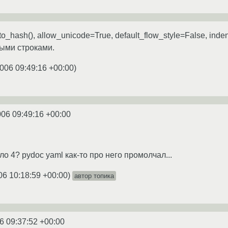
.to_hash(), allow_unicode=True, default_flow_style=False, inde
ыми строками.
006 09:49:16 +00:00
)
006 09:49:16 +00:00
ло 4? pydoc yaml как-то про него промолчал...
06 10:18:59 +00:00
)
автор топика
6 09:37:52 +00:00