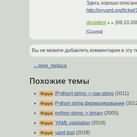
Здесь хорошо описан
http://pyyaml.org/ticket/
dissident
(
09.10.20
★★
Ссылка
Вы не можете добавлять комментарии в эту т
←
preg_replace
Похожие темы
[Python] string -> raw string
(2011)
Форум
Python string форматирование
(201
Форум
python string -> binary
(2005)
Форум
YAML validation
(2018)
Форум
yaml tool
(2018)
Форум