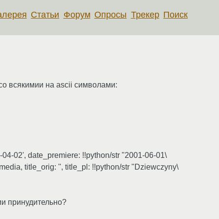
алерея
Статьи
Форум
Опросы
Трекер
Поиск
о всякимии на ascii символами:
-04-02', date_premiere: !!python/str "2001-06-01\
ia, title_orig: '', title_pl: !!python/str "Dziewczyny\
ии принудительно?