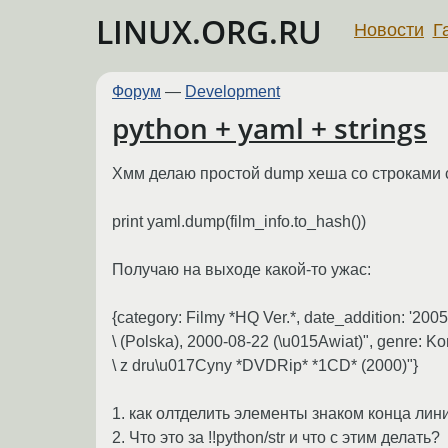
LINUX.ORG.RU
Новости
Г
Форум
—
Development
python + yaml + strings
Хмм делаю простой dump хеша со строками с
print yaml.dump(film_info.to_hash())
Получаю на выходе какой-то ужас:
{category: Filmy *HQ Ver.*, date_addition: '2005
\ (Polska), 2000-08-22 (\u015Awiat)", genre: Komed
\ z dru\u017Cyny *DVDRip* *1CD* (2000)"}
1. как олтделить элементы знаком конца лин
2. Что это за !!python/str и что с этим делать?