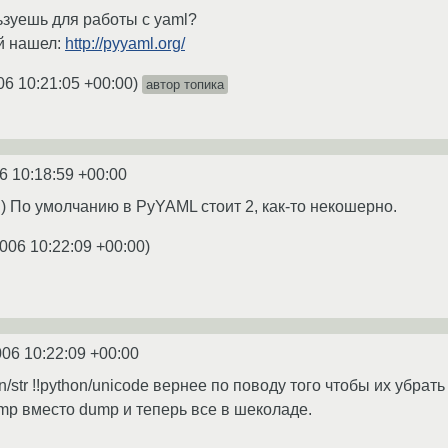
ьзуешь для работы с yaml?
й нашел:
http://pyyaml.org/
06 10:21:05 +00:00
)
автор топика
6 10:18:59 +00:00
:) По умолчанию в PyYAML стоит 2, как-то некошерно.
006 10:22:09 +00:00
)
006 10:22:09 +00:00
on/str !!python/unicode вернее по поводу того чтобы их убра
mp вместо dump и теперь все в шеколаде.