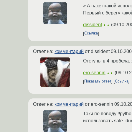
> А пакет какой испол
Первый с берегу како
dissident
(
09.10.20
★★
Ссылка
Ответ на:
комментарий
от dissident
09.10.200
Отступы в 4 пробела. 
ero-sennin
(
09.10.2
★★
Показать ответ
Ссылка
Ответ на:
комментарий
от ero-sennin
09.10.2
Таки по поводу !!pyth
использовать safe_du