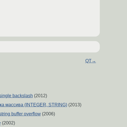
QT
→
 single backslash
(2012)
вка массива (INTEGER, STRING)
(2013)
tring buffer overflow
(2006)
>
(2002)