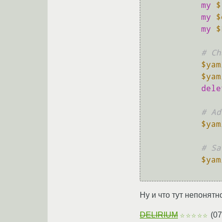
my
$
my
$
my
$
# Ch
$yam
$yam
dele
# Ad
$yam
# Sa
$yam
Ну и что тут непонят
DELIRIUM
(
07
☆☆☆☆☆