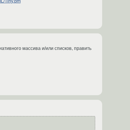
ML/Tiny.pm
циативного массива и/или списков, править