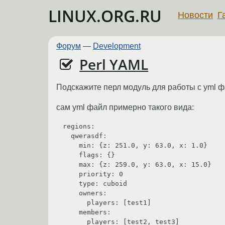
LINUX.ORG.RU
Новости
Г
Форум
—
Development
Perl YAML
Подскажите перл модуль для работы с yml 
сам yml файл примерно такого вида:
regions:

  qwerasdf:

    min: {z: 251.0, y: 63.0, x: 1.0}

    flags: {}

    max: {z: 259.0, y: 63.0, x: 15.0}

    priority: 0

    type: cuboid

    owners:

      players: [test1]

    members:

      players: [test2, test3]
