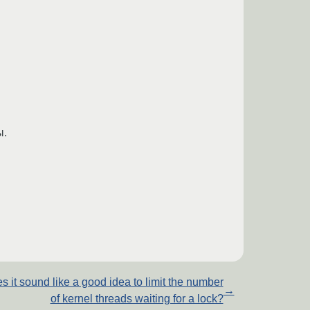
ы.
s it sound like a good idea to limit the number
→
of kernel threads waiting for a lock?