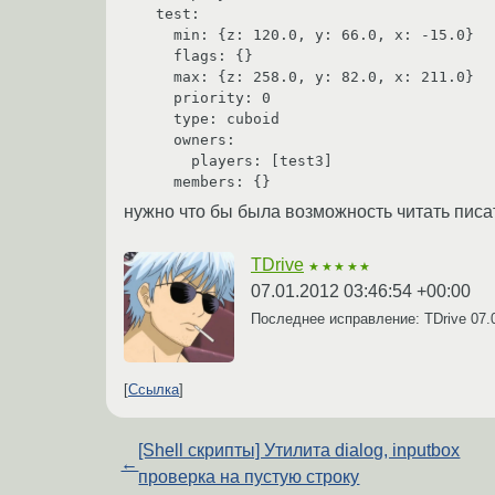
  test:

    min: {z: 120.0, y: 66.0, x: -15.0}

    flags: {}

    max: {z: 258.0, y: 82.0, x: 211.0}

    priority: 0

    type: cuboid

    owners:

      players: [test3]

нужно что бы была возможность читать писат
TDrive
★★★★★
07.01.2012 03:46:54 +00:00
Последнее исправление: TDrive
07.
Ссылка
[Shell скрипты] Утилита dialog, inputbox
←
проверка на пустую строку