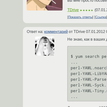
вы мне просто посове
TDrive
(
07.01.
★★★★★
Показать ответы
Ссылка
Ответ на:
комментарий
от TDrive
07.01.2012 
Не знаю, как в ваших
$ yum search pe
...

perl-YAML.noarc
perl-YAML-LibYA
perl-YAML-Parse
perl-YAML-Syck.
perl-YAML-Tiny.