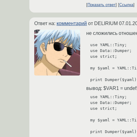
Показать ответ
Ссылка
Ответ на:
комментарий
от DELIRIUM
07.01.2
не сложились отношен
use YAML::Tiny;

use Data::Dumper;

use strict;

my $yaml = YAML::Ti
вывод: $VAR1 = undef
use YAML::Tiny;

use Data::Dumper;

use strict;

my $yaml = YAML::Ti