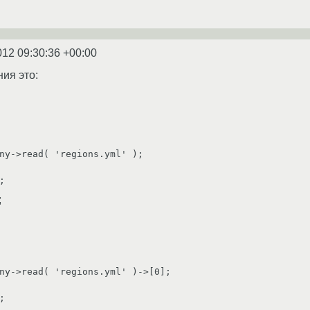
012 09:30:36 +00:00
ия это:
ny->read( 'regions.yml' );

;
ny->read( 'regions.yml' )->[0];
