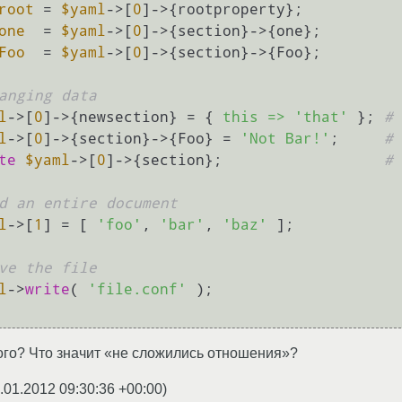
root
 = 
$yaml
->[
0
]->{rootproperty};

one
  = 
$yaml
->[
0
]->{section}->{one};

Foo
  = 
$yaml
->[
0
]->{section}->{Foo};

anging data
l
->[
0
]->{newsection} = { 
this =>
'that'
 }; 
# 
l
->[
0
]->{section}->{Foo} = 
'Not Bar!'
;     
# 
te
$yaml
->[
0
]->{section};                  
# 
d an entire document
l
->[
1
] = [ 
'foo'
, 
'bar'
, 
'baz'
 ];

ve the file
l
->
write
( 
'file.conf'
 );

ного? Что значит «не сложились отношения»?
.01.2012 09:30:36 +00:00
)