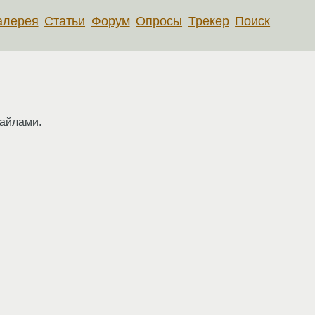
алерея
Статьи
Форум
Опросы
Трекер
Поиск
файлами.