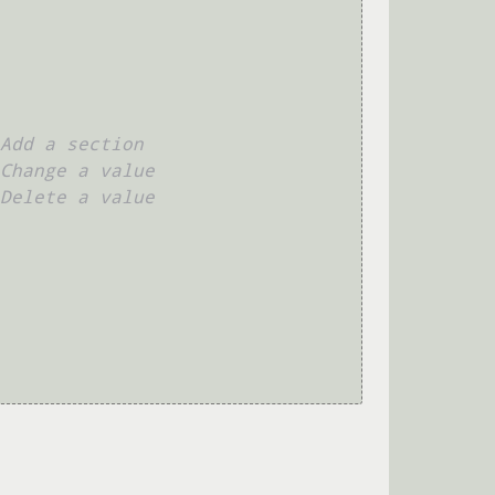
Add a section
Change a value
Delete a value