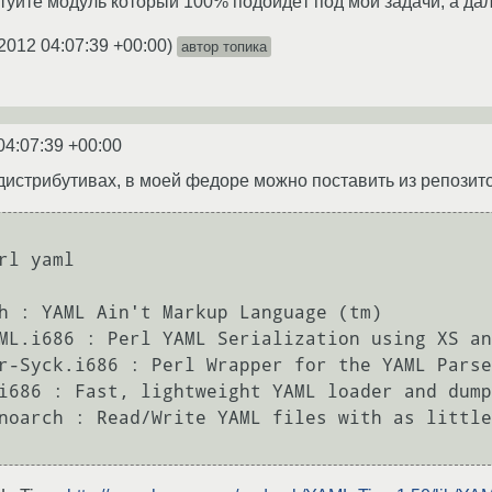
туйте модуль который 100% подойдёт под мои задачи, а дал
2012 04:07:39 +00:00
)
автор топика
04:07:39 +00:00
 дистрибутивах, в моей федоре можно поставить из репозит
rl yaml

h : YAML Ain't Markup Language (tm)

ML.i686 : Perl YAML Serialization using XS an
r-Syck.i686 : Perl Wrapper for the YAML Parse
i686 : Fast, lightweight YAML loader and dump
noarch : Read/Write YAML files with as little