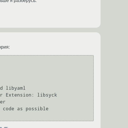
ьше я разберусь.
ория:
d libyaml

r Extension: libsyck

er

 code as possible
