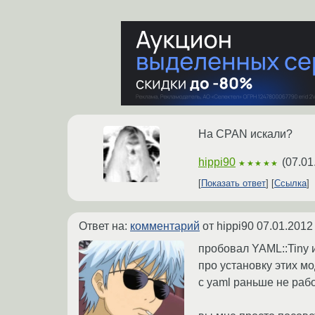
На CPAN искали?
hippi90
(
07.01
★★★★★
Показать ответ
Ссылка
Ответ на:
комментарий
от hippi90
07.01.2012
пробовал YAML::Tiny 
про установку этих мо
с yaml раньше не раб