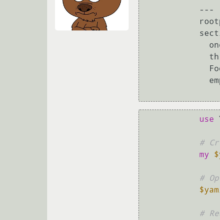
           ---

           rootproperty: blah

           section:

             one: two

             three: four

             Foo: Bar

             empty: ~

use
 
# Cr
my
$
# Op
$yam
# Re