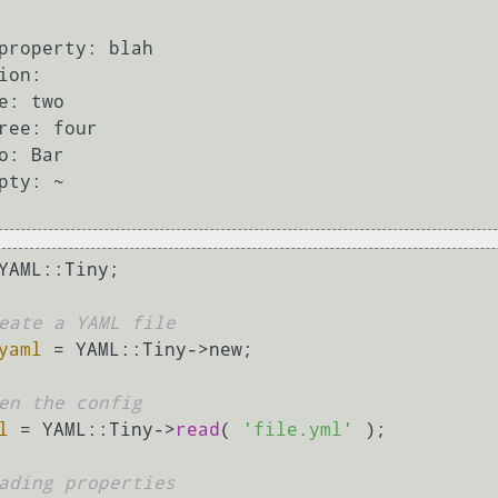
YAML::Tiny;

eate a YAML file
yaml
 = YAML::Tiny->new;

en the config
l
 = YAML::Tiny->
read
( 
'file.yml'
 );

ading properties