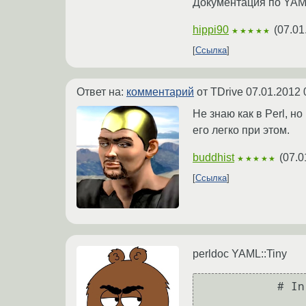
Документация по YAML
hippi90
(
07.01
★★★★★
Ссылка
Ответ на:
комментарий
от TDrive
07.01.2012 
Не знаю как в Perl, н
его легко при этом.
buddhist
(
07.0
★★★★★
Ссылка
perldoc YAML::Tiny
           # In your file
