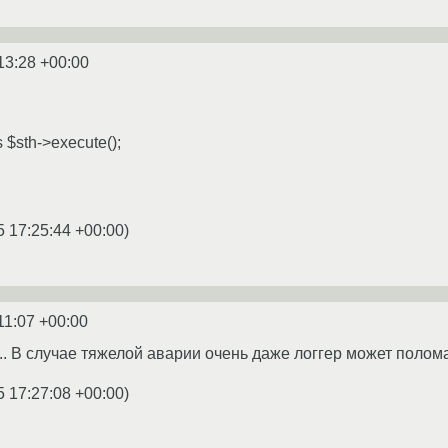
13:28 +00:00
s $sth->execute();
5 17:25:44 +00:00
)
11:07 +00:00
... В случае тяжелой аварии очень даже логгер может полом
5 17:27:08 +00:00
)