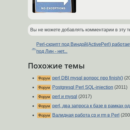
Вы не можете добавлять комментарии в эту т
Perl-скрипт под Виндой(ActivePerl) работает
←
под Лин - нет...
Похожие темы
perl DBI mysql вопрос про finish()
(2
Форум
Postgresql Perl SQL-injection
(2011)
Форум
perl и mysql
(2017)
Форум
perl, два запроса к базе в рамках 
Форум
Валидная работа cp и rm в Perl
(200
Форум