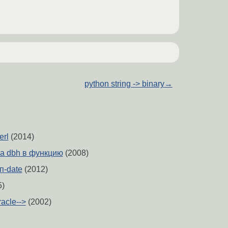
python string -> binary
→
erl
(2014)
ча dbh в функцию
(2008)
ип-date
(2012)
5)
racle-->
(2002)