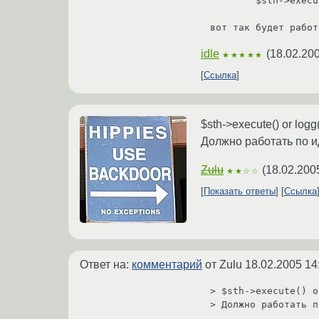
        $sth->execute() or do {logg("Error"); die;}

idle
(
18.02.200
★★★★★
Ссылка
$sth->execute() or logg(
Должно работать по и
Zulu
(
18.02.200
★★☆☆
Показать ответы
Ссылка
Ответ на:
комментарий
от Zulu
18.02.2005 14
> $sth->execute() o
> Должно работать п