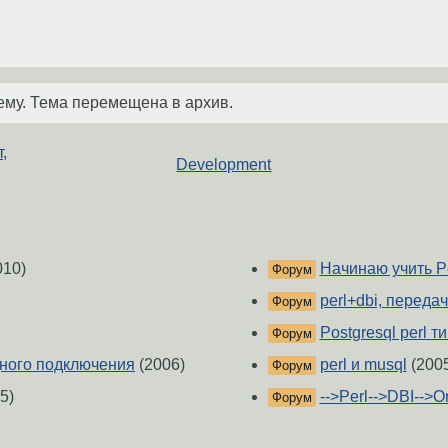
ему. Тема перемещена в архив.
,
Development
010)
Начинаю учить P
Форум
perl+dbi, переда
Форум
Postgresql perl т
Форум
одного подключения
(2006)
perl и musql
(200
Форум
5)
-->Perl-->DBI-->O
Форум