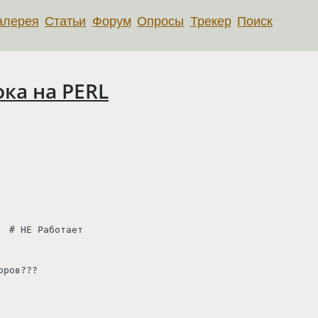
алерея
Статьи
Форум
Опросы
Трекер
Поиск
ока на PERL
 # НЕ Работает

ров???
