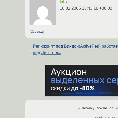
kri
★
18.02.2005 13:43:16 +00:00
Ссылка
Perl-скрипт под Виндой(ActivePerl) работает
←
под Лин - нет...
> Почему после or н