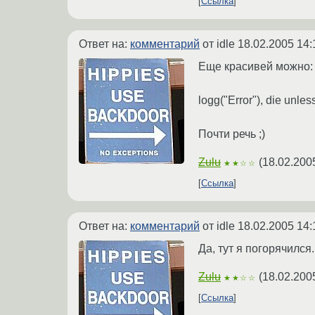
Ссылка
Ответ на:
комментарий
от idle
18.02.2005 14:
Еще красивей можно:
logg("Error"), die unles
Почти речь ;)
Zulu
(
18.02.200
★★☆☆
Ссылка
Ответ на:
комментарий
от idle
18.02.2005 14:
Да, тут я погорячился
Zulu
(
18.02.200
★★☆☆
Ссылка