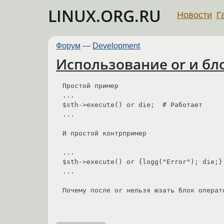
LINUX.ORG.RU
Новости
Г
Форум
—
Development
Использование or и бл
Простой пример

...

$sth->execute() or die;  # Работает

...

И простой контрпример

...

$sth->execute() or {logg("Error"); die;} 
...

Почему после or нельзя юзать блок операто