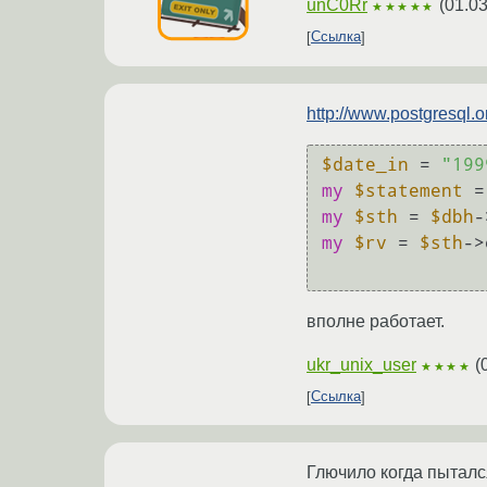
unC0Rr
(
01.03
★★★★★
Ссылка
http://www.postgresql.
$date_in
 = 
"199
my
$statement
 =
my
$sth
 = 
$dbh
-
my
$rv
 = 
$sth
->
вполне работает.
ukr_unix_user
(
★★★★
Ссылка
Глючило когда пыталс