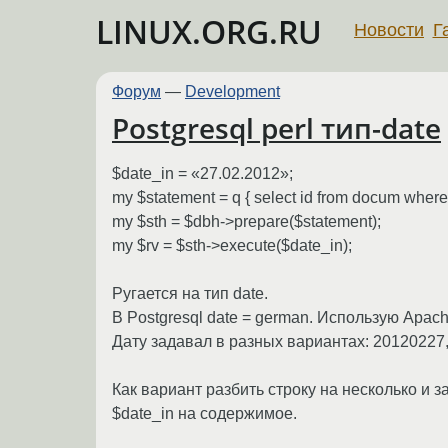
LINUX.ORG.RU
Новости
Г
Форум
—
Development
Postgresql perl тип-date
$date_in = «27.02.2012»;
my $statement = q { select id from docum where
my $sth = $dbh->prepare($statement);
my $rv = $sth->execute($date_in);
Ругается на тип date.
В Postgresql date = german. Использую Apach
Дату задавал в разных вариантах: 20120227, 
Как вариант разбить строку на несколько и 
$date_in на содержимое.