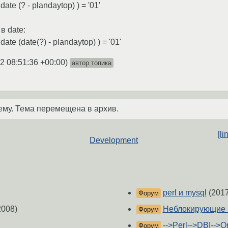
e (? - plandaytop) ) = '01'
в date:
 (date(?) - plandaytop) ) = '01'
2 08:51:36 +00:00
)
автор топика
ему. Тема перемещена в архив.
[l
Development
perl и mysql
(2017
Форум
2008)
Неблокирующие 
Форум
-->Perl-->DBI-->O
Форум