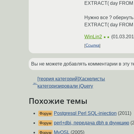
EXTRACT( day FROM dat
Нужно все ? обернуть 
EXTRACT( day FROM date
WinLin2
(
01.03.201
★★
Ссылка
Вы не можете добавлять комментарии в эту т
[теория категорий]Хаскелисты
←
категоризировали jQuery
Похожие темы
Postgresql Perl SQL-injection
(2011)
Форум
perl+dbi, передача dbh в функцию
(
Форум
MyQSL
(2005)
Форум