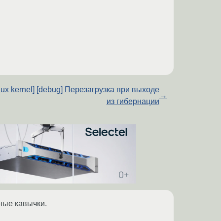
inux kernel] [debug] Перезагрузка при выходе
→
из гибернации
ные кавычки.