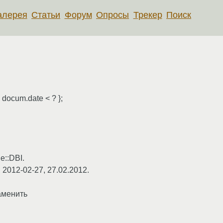
алерея
Статьи
Форум
Опросы
Трекер
Поиск
 docum.date < ? };
e::DBI.
2012-02-27, 27.02.2012.
заменить