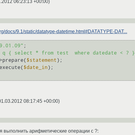
.2012 06:23:13 +00:00
)
org/docs/9.1/static/datatype-datetime.html#DATATYPE-DAT...
9.01.09"
 
q { select * from test  where datedate < ? }
>prepare(
$statement
execute(
$date_in
);

01.03.2012 08:17:45 +00:00
)
я выполнить арифметические операции с ?: