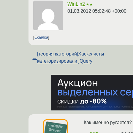
WinLin2
★★
01.03.2012 05:02:48 +00:00
Ссылка
[теория категорий]Хаскелисты
←
категоризировали jQuery
Как именно ругается?