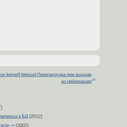
inux kernel] [debug] Перезагрузка при выходе
→
из гибернации
)
запросы к БД
(2012)
racle-->
(2002)