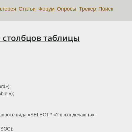
алерея
Статьи
Форум
Опросы
Трекер
Поиск
е столбцов таблицы
rd»);
ble;»);
апросе вида «SELECT * »? в пхп делаю так:
SSOC);