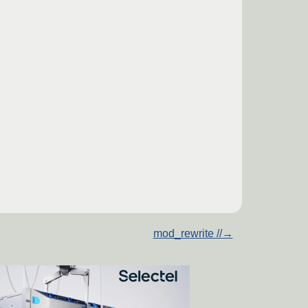
mod_rewrite //
→