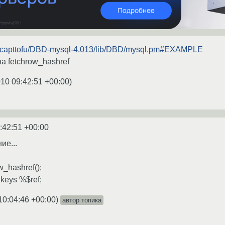
g/~capttofu/DBD-mysql-4.013/lib/DBD/mysql.pm#EXAMPLE
 fetchrow_hashref
010 09:42:51 +00:00
)
:42:51 +00:00
ие...
w_hashref();
eys %$ref;
10:04:46 +00:00
)
автор топика