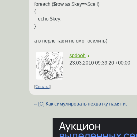
foreach ($row as $key=>$cell)
{
echo $key;
}
а в перле так и не смог осилить(
spdooh
★
23.03.2010 09:39:20 +00:00
Ссылка
←
[C] Как симулировать нехватку памяти.