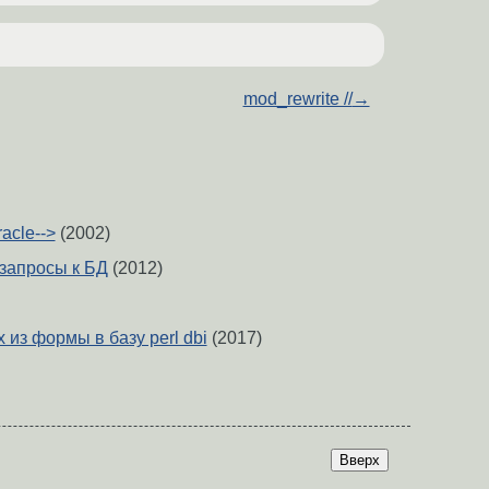
mod_rewrite //
→
racle-->
(2002)
запросы к БД
(2012)
из формы в базу perl dbi
(2017)
Вверх