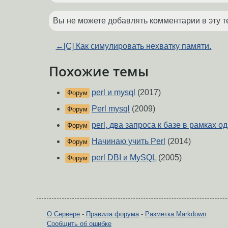
Вы не можете добавлять комментарии в эту т
←
[C] Как симулировать нехватку памяти.
Похожие темы
perl и mysql
(2017)
Форум
Perl mysql
(2009)
Форум
perl, два запроса к базе в рамках 
Форум
Начинаю учить Perl
(2014)
Форум
perl DBI и MySQL
(2005)
Форум
О Сервере
-
Правила форума
-
Разметка Markdown
Сообщить об ошибке