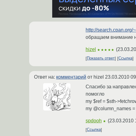
http://search.cpan.or
обращаем внимание на
hizel
(
23.03.2
★★★★★
Показать ответ
Ссылка
Ответ на:
комментарий
от hizel
23.03.2010 09
Спасибо за направлен
помогло
my $ref = $sth->fetchro
my @column_names = k
spdooh
(
23.03.2010 
★
Ссылка