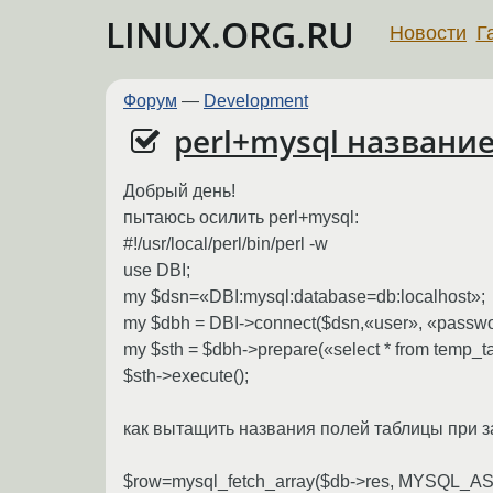
LINUX.ORG.RU
Новости
Г
Форум
—
Development
perl+mysql названи
Добрый день!
пытаюсь осилить perl+mysql:
#!/usr/local/perl/bin/perl -w
use DBI;
my $dsn=«DBI:mysql:database=db:localhost»;
my $dbh = DBI->connect($dsn,«user», «passwo
my $sth = $dbh->prepare(«select * from temp_ta
$sth->execute();
как вытащить названия полей таблицы при з
$row=mysql_fetch_array($db->res, MYSQL_A