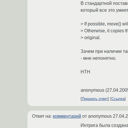
В стандартной поставк
который все это умеет
> If possible, move() wi
> Otherwise, it copies t
> original.
Зачем при наличии та
- мне непонятно.
HTH
anonymous
(
27.04.200
Показать ответ
Ссылка
Ответ на:
комментарий
от anonymous
27.04.
Интрига была создана 