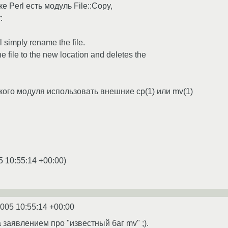
е Perl есть модуль File::Copy,
:
ll simply rename the file.
he file to the new location and deletes the
кого модуля использовать внешние cp(1) или mv(1)
5 10:55:14 +00:00
)
2005 10:55:14 +00:00
заявлением про "известный баг mv" ;).