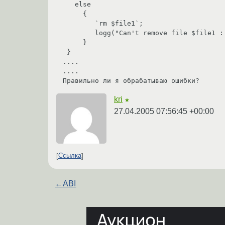
   else

     {

        `rm $file1`;

        logg("Can't remove file $file1 : $@") if $@;

     }

 }   

....

....

Правильно ли я обрабатываю ошибки?
kri
★
27.04.2005 07:56:45 +00:00
Ссылка
←
ABI