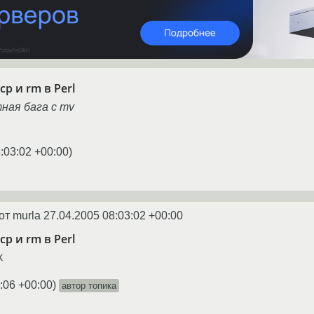
p и rm в Perl
тная бага с mv
:03:02 +00:00
)
от murla
27.04.2005 08:03:02 +00:00
p и rm в Perl
k
:06 +00:00
)
автор топика