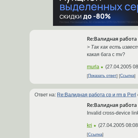
Re:Валидная работа c
> Так как есть извес
какая бага с mv?
murla
(
27.04.2005 08
★
Показать ответ
Ссылка
Ответ на:
Re:Валидная работа cp и rm в Perl
Re:Валидная работа c
Invalid cross-device lin
kri
(
27.04.2005 08:08
★
Ссылка