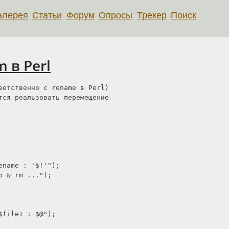
алерея
Статьи
Форум
Опросы
Трекер
Поиск
 в Perl
ветственно с rename в Perl) 

тся реальзовать перемещение 
