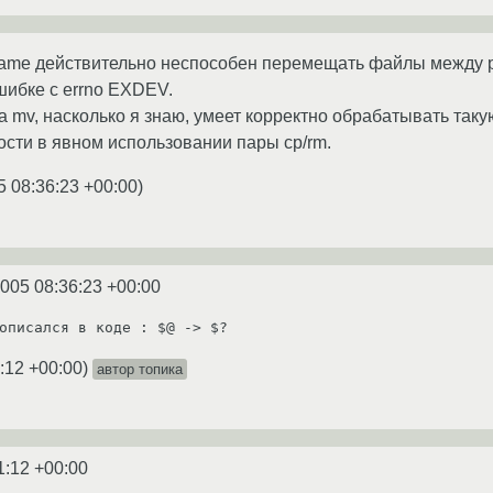
ame действительно неспособен перемещать файлы между 
шибке с errno EXDEV.
а mv, насколько я знаю, умеет корректно обрабатывать так
мости в явном использовании пары cp/rm.
5 08:36:23 +00:00
)
2005 08:36:23 +00:00
описался в коде : $@ -> $?
:12 +00:00
)
автор топика
1:12 +00:00