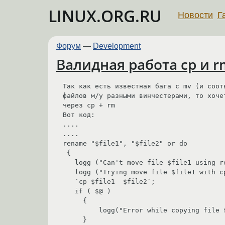
LINUX.ORG.RU
Новости
Г
Форум
—
Development
Валидная работа cp и rm
Так как есть известная бага с mv (и соот
файлов м/у разными винчестерами, то хоче
через cp + rm

Вот код:

....

....

rename "$file1", "$file2" or do 

 {

   logg ("Can't move file $file1 using rename : '$!'");

   logg ("Trying move file $file1 with cp & rm ...");

   `cp $file1  $file2`;

   if ( $@ )

     {

         logg("Error while copying file $file1 : $@");

     }
