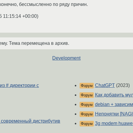
 конечно, бессмысленно по ряду причин.
5 11:15:14 +00:00
)
ему. Тема перемещена в архив.
Development
из # директории с
ChatGPT
(2023)
Форум
Как добавить му
Форум
debian + зависи
Форум
Непонятки [NAGI
Форум
 и современный дистрибутив
3g modem huawei 
Форум