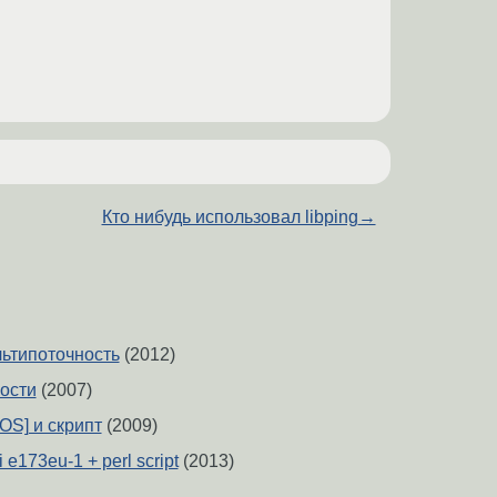
Кто нибудь использовал libping
→
льтипоточность
(2012)
мости
(2007)
OS] и скрипт
(2009)
e173eu-1 + perl script
(2013)