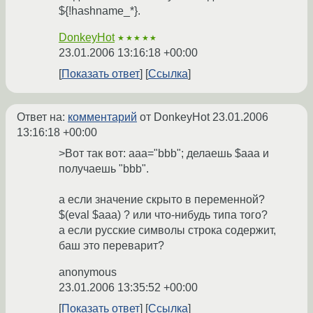
${!hashname_*}.
DonkeyHot
★★★★★
23.01.2006 13:16:18 +00:00
Показать ответ
Ссылка
Ответ на:
комментарий
от DonkeyHot
23.01.2006
13:16:18 +00:00
>Вот так вот: aaa="bbb"; делаешь $aaa и
получаешь "bbb".
а если значение скрыто в переменной?
$(eval $aaa) ? или что-нибудь типа того?
а если русские символы строка содержит,
баш это переварит?
anonymous
23.01.2006 13:35:52 +00:00
Показать ответ
Ссылка