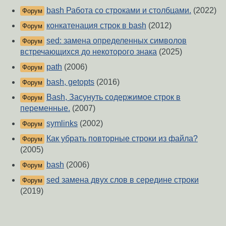
bash Работа со строками и столбцами.
(2022)
Форум
конкатенация строк в bash
(2012)
Форум
sed: замена определенных символов
Форум
встречающихся до некоторого знака
(2025)
path
(2006)
Форум
bash, getopts
(2016)
Форум
Bash, Засунуть содержимое строк в
Форум
переменные.
(2007)
symlinks
(2002)
Форум
Как убрать повторные строки из файла?
Форум
(2005)
bash
(2006)
Форум
sed замена двух слов в середине строки
Форум
(2019)