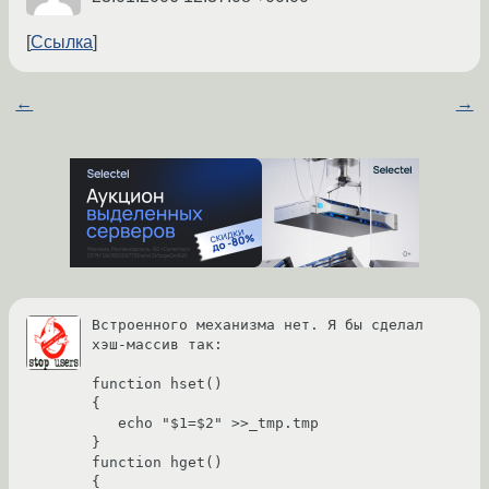
Ссылка
←
→
Встроенного механизма нет. Я бы сделал 
хэш-массив так:

function hset()

{

   echo "$1=$2" >>_tmp.tmp

}

function hget()

{
