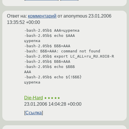
Ответ на:
комментарий
от anonymous
23.01.2006
13:35:52 +00:00
-bash-2.05b$ AAA=цурепка

-bash-2.05b$ echo $AAA

цурепка

-bash-2.05b$ БББ=AAA

-bash: БББ=AAA: command not found

-bash-2.05b$ export LC_ALL=ru_RU.KOI8-R

-bash-2.05b$ БББ=AAA

-bash-2.05b$ echo $БББ

AAA

-bash-2.05b$ echo ${!БББ}

цурепка

Die-Hard
★★★★★
23.01.2006 14:04:28 +00:00
Ссылка