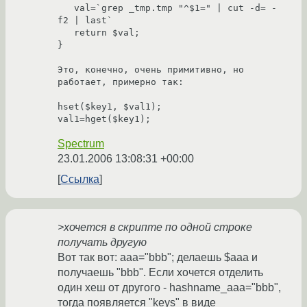
   val=`grep _tmp.tmp "^$1=" | cut -d= -
f2 | last`

   return $val;

}

Это, конечно, очень примитивно, но 
работает, примерно так:

hset($key1, $val1);

val1=hget($key1);
Spectrum
23.01.2006 13:08:31 +00:00
Ссылка
>хочется в скрипте по одной строке
получать другую
Вот так вот: aaa="bbb"; делаешь $aaa и
получаешь "bbb". Если хочется отделить
один хеш от другого - hashname_aaa="bbb",
тогда появляется "keys" в виде