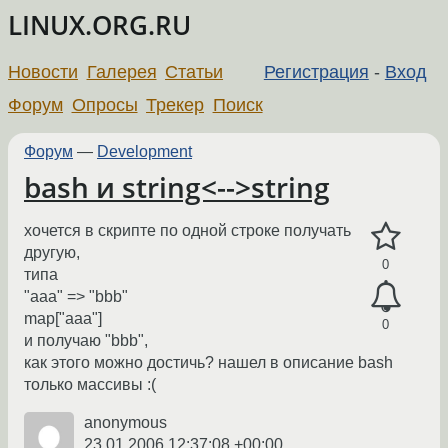
LINUX.ORG.RU
Новости
Галерея
Статьи
Регистрация
-
Вход
Форум
Опросы
Трекер
Поиск
Форум
—
Development
bash и string<-->string
хочется в скрипте по одной строке получать
другую,
0
типа
"aaa" => "bbb"
map["aaa"]
0
и получаю "bbb",
как этого можно достичь? нашел в описание bash
только массивы :(
anonymous
23.01.2006 12:37:08 +00:00