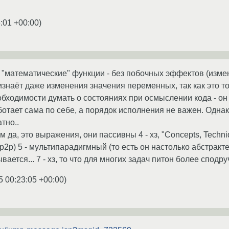
:01 +00:00
)
я "математические" функции - без побочных эффектов (изме
изнаёт даже изменения значения переменных, так как это т
бходимости думать о состояниях при осмыслении кода - он
отает сама по себе, а порядок исполнения не важен. Однак
тно..
чем да, это выражения, они пассивны 4 - хз, "Concepts, Tech
,p2p) 5 - мультипарадигмный (то есть он настолько абстракт
вается... 7 - хз, то что для многих задач питон более сподруче
5 00:23:05 +00:00
)