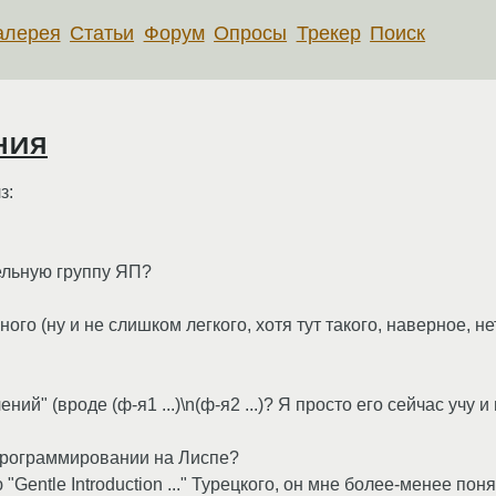
алерея
Статьи
Форум
Опросы
Трекер
Поиск
ния
з:
ельную группу ЯП?
ного (ну и не слишком легкого, хотя тут такого, наверное, 
ий" (вроде (ф-я1 ...)\n(ф-я2 ...)? Я просто его сейчас учу
 программировании на Лиспе?
 "Gentle Introduction ..." Турецкого, он мне более-менее пон