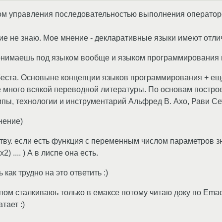
ом управления последовательностью выполнения операторо
е не знаю. Мое мнение - декларативные языки имеют отлич
 понимаешь под языком вообще и языком программирования 
беста. Основыне концепции языков программирования + ещ
 много всякой переводной литературы. По основам построе
пы, технологии и инструментарий Альфред В. Ахо, Рави С
мнение)
ству. если есть функция с переменным числом параметров зн
x2) .... ) А в лиспе она есть.
как трудно на это ответить :)
спом сталкиваюь только в емаксе потому читаю доку по Emac
тает :)