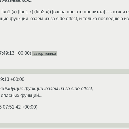
n называется...
 fun1 (x) (fun1 x) (fun2 x)) [вчера про это прочитал] -- это ж
щие функции юзаем из-за side effect, и только последнюю 
7:49:13 +00:00
)
автор топика
49:13 +00:00
редыдущие функции юзаем из-за side effect,
 опасных функций...
5 07:51:42 +00:00
)