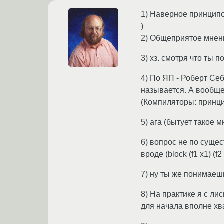
1) Наверное принцип
)
2) Общеприятое мнени
3) хз. смотря что ты
4) По ЯП - Роберт Се
называется. А вообще
(Компиляторы: принци
5) ага (бытует такое 
6) вопрос не по суще
вроде (block (f1 x1) (f2 
7) ну ты же понимаешь 
8) На практике я с ли
для начала вполне хва