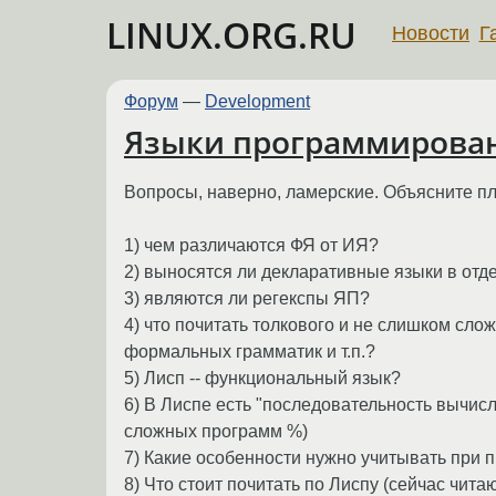
LINUX.ORG.RU
Новости
Г
Форум
—
Development
Языки программирова
Вопросы, наверно, ламерские. Объясните пл
1) чем различаются ФЯ от ИЯ?
2) выносятся ли декларативные языки в отд
3) являются ли регекспы ЯП?
4) что почитать толкового и не слишком слож
формальных грамматик и т.п.?
5) Лисп -- функциональный язык?
6) В Лиспе есть "последовательность вычислен
сложных программ %)
7) Какие особенности нужно учитывать при
8) Что стоит почитать по Лиспу (сейчас читаю