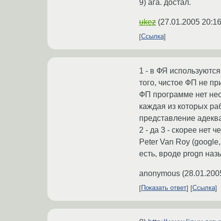
9) ага. достал.
ukez
(
27.01.2005 20:16
Ссылка
1 - в ФЯ используютс
того, чистое ФП не пр
ФП программе нет нео
каждая из которых раб
представление адеква
2 - да 3 - cкорее нет 
Peter Van Roy (google
есть, вроде progn назы
anonymous
(
28.01.200
Показать ответ
Ссылка