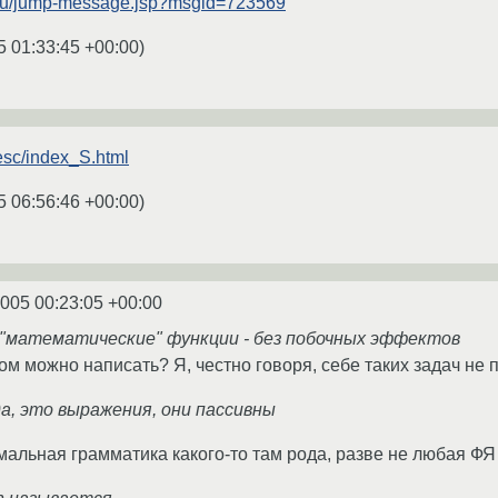
g.ru/jump-message.jsp?msgid=723569
5 01:33:45 +00:00
)
desc/index_S.html
5 06:56:46 +00:00
)
2005 00:23:05 +00:00
 "математические" функции - без побочных эффектов
том можно написать? Я, честно говоря, себе таких задач н
 да, это выражения, они пассивны
рмальная грамматика какого-то там рода, разве не любая Ф