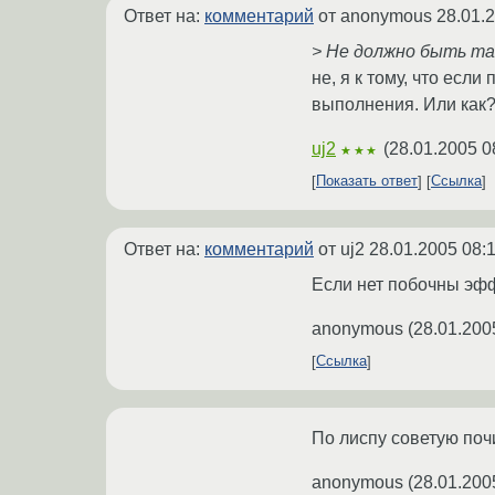
Ответ на:
комментарий
от anonymous
28.01.
> Не должно быть так
не, я к тому, что есл
выполнения. Или как
uj2
(
28.01.2005 0
★★★
Показать ответ
Ссылка
Ответ на:
комментарий
от uj2
28.01.2005 08:
Если нет побочны эфф
anonymous
(
28.01.200
Ссылка
По лиспу советую почи
anonymous
(
28.01.200