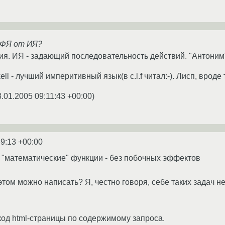
 ФЯ от ИЯ?
я. ИЯ - задающий последовательность действий. "Антоним"
ell - лучший империтивный язык(в c.l.f читал:-). Лисп, врод
8.01.2005 09:11:43 +00:00
)
49:13 +00:00
 "математические" функции - без побочных эффектов
а этом можно написать? Я, честно говоря, себе таких задач
од html-страницы по содержимому запроса.