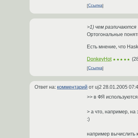
Ссылка
>1) чем различаются
Ортогональные поняти
Есть мнение, что Hask
DonkeyHot
(
2
★★★★★
Ссылка
Ответ на:
комментарий
от uj2
28.01.2005 07:
>> в ФЯ используются
> а что, например, н
:)
например вычислить к