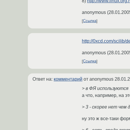
8)
http://www.linux.or
anonymous
(
28.01.200
Ссылка
http://0xcd.com/scilib/
anonymous
(
28.01.200
Ссылка
Ответ на:
комментарий
от anonymous
28.01.
> в ФЯ используются
а что, например, на э
> 3 - cкорее нет чем
ну это ж все-таки фо