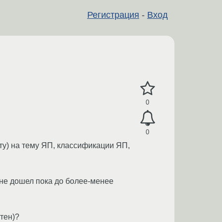
Регистрация
-
Вход
0
0
нету) на тему ЯП, классификации ЯП,
 и не дошел пока до более-менее
ятен)?