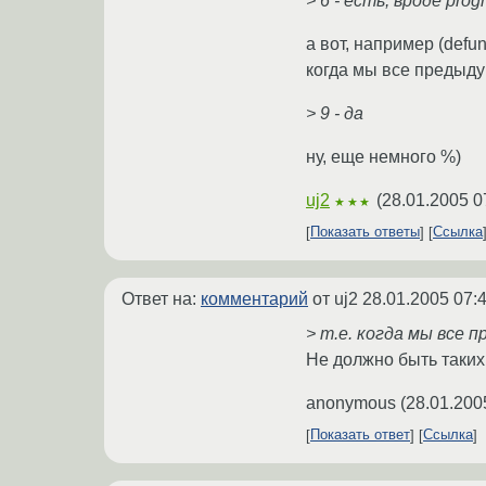
> 6 - есть, вроде prog
а вот, например (defun
когда мы все предыду
> 9 - да
ну, еще немного %)
uj2
(
28.01.2005 0
★★★
Показать ответы
Ссылка
Ответ на:
комментарий
от uj2
28.01.2005 07:
> т.е. когда мы все п
Не должно быть таких
anonymous
(
28.01.200
Показать ответ
Ссылка