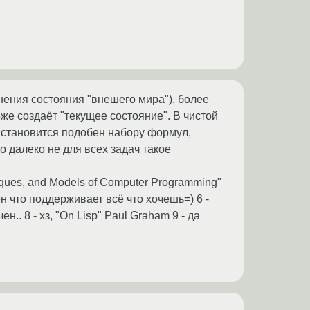
нения состояния "внешего мира"). более
оже создаёт "текущее состояние". В чистой
 становится подобен набору формул,
о далеко не для всех задач такое
niques, and Models of Computer Programming"
ен что поддерживает всё что хочешь=) 6 -
н.. 8 - хз, "On Lisp" Paul Graham 9 - да