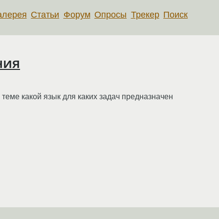
алерея
Статьи
Форум
Опросы
Трекер
Поиск
ния
о теме какой язык для каких задач предназначен