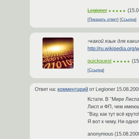
Legioner
(
15.0
★★★★★
Показать ответ
Ссылка
>какой язык для каки
http://ru.wikipedia.o
quickquest
(
15
★★★★★
Ссылка
Ответ на:
комментарий
от Legioner
15.08.200
Кстати. В "Мире Лисп
Лисп и ФП, чем имеющ
"Вау, как тут всё круто!
Я вот к чему. Ни одног
anonymous
(
15.08.200