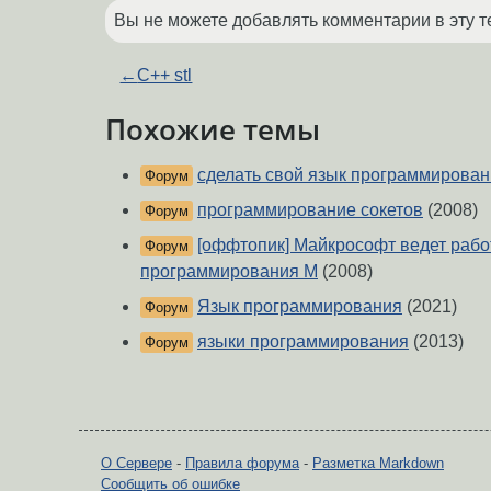
Вы не можете добавлять комментарии в эту т
←
C++ stl
Похожие темы
сделать свой язык программирова
Форум
программирование сокетов
(2008)
Форум
[оффтопик] Майкрософт ведет рабо
Форум
программирования М
(2008)
Язык программирования
(2021)
Форум
языки программирования
(2013)
Форум
О Сервере
-
Правила форума
-
Разметка Markdown
Сообщить об ошибке