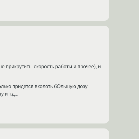
о прикрутить, скорость работы и прочее), и
только придется вколоть бОльшую дозу
и т.д...