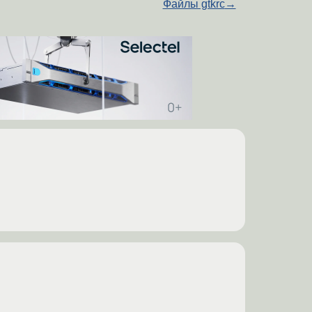
Файлы gtkrc
→