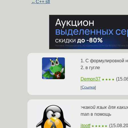
←
C++ stl
1. С формулировкой н
2. в гугле
Demon37
(
15.0
★★★★
Ссылка
>какой язык для каки
man в помощь
jtootf
(
15.08.20
★★★★★