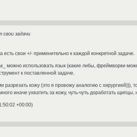
 свои задачи
а есть свои +/- применительно к каждой конкретной задаче.
ак_ можно использовать язык (какие либы, фреймворки можн
трумент к поставленной задаче.
и разрезать кожу (это я провожу аналогию с хирургией))), 
ого иначе ухватить за кожу, чуть-чуть доработать щипцы, ну 
1:50:02 +00:00
)