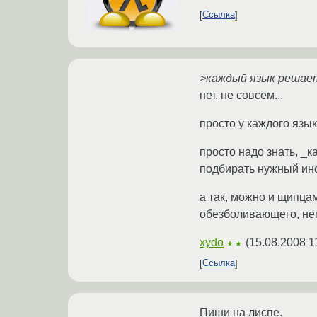
Ссылка
>каждый язык решает
нет. не совсем...
просто у каждого язык
просто надо знать, _к
подбирать нужный инс
а так, можно и щипцам
обезболивающего, немн
xydo
(
15.08.2008 1
★★
Ссылка
Пиши на лиспе.