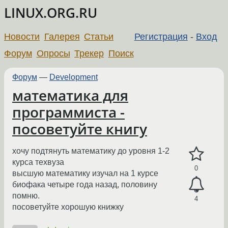
LINUX.ORG.RU
Новости
Галерея
Статьи
Регистрация
-
Вход
Форум
Опросы
Трекер
Поиск
Форум
—
Development
математика для
программиста -
посоветуйте книгу
хочу подтянуть математику до уровня 1-2
курса техвуза
0
высшую математику изучал на 1 курсе
биофака четыре года назад, половину
помню.
4
посоветуйте хорошую книжку