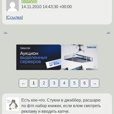
nbdarvin
14.11.2010 14:43:30 +00:00
Ссылка
←
→
←
1
2
3
4
5
6
→
Есть кое-что. Стукни в джаббер, расшарю
по фтп набор книжек, если влом смотреть
рекламу и вводить капчи.