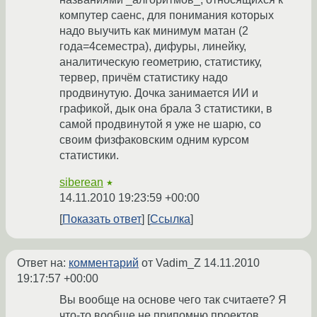
компутер саенс, для понимания которых
надо выучить как минимум матан (2
года=4семестра), дифуры, линейку,
аналитическую геометрию, статистику,
тервер, причём статистику надо
продвинутую. Дочка занимается ИИ и
графикой, дык она брала 3 статистики, в
самой продвинутой я уже не шарю, со
своим физфаковским одним курсом
статистики.
siberean
★
14.11.2010 19:23:59 +00:00
Показать ответ
Ссылка
Ответ на:
комментарий
от Vadim_Z
14.11.2010
19:17:57 +00:00
Вы вообще на основе чего так считаете? Я
что-то вообще не припомню проектов,