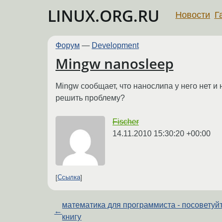
LINUX.ORG.RU
Новости
Г
Форум
—
Development
Mingw nanosleep
Mingw сообщает, что нанослипа у него нет и 
решить проблему?
Fischer
14.11.2010 15:30:20 +00:00
Ссылка
математика для программиста - посоветуй
←
книгу