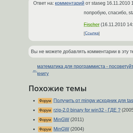
Ответ на:
комментарий
от staseg
16.11.2010 
попробую, спасибо, s
Fischer
(
16.11.2010 14
Ссылка
Вы не можете добавлять комментарии в эту т
математика для программиста - посоветуй
←
книгу
Похожие темы
Получить от mingw исходник для t
Форум
rzip-2.0 binary for win32 - ГДЕ ?
(2005
Форум
MinGW
(2011)
Форум
MinGW
(2004)
Форум