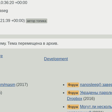
10:36:20 +00:00
taseg
:21:39 +00:00
)
автор топика
ему. Тема перемещена в архив.
те
Development
asm/masm
(2017)
nanosleep() зав
Форум
)
Украдены пароли
Форум
Dropbox
(2016)
Могут ли нескол
Форум