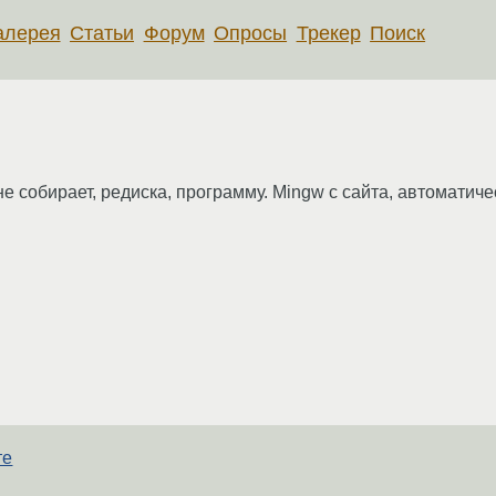
алерея
Статьи
Форум
Опросы
Трекер
Поиск
не собирает, редиска, программу. Mingw c сайта, автоматич
те