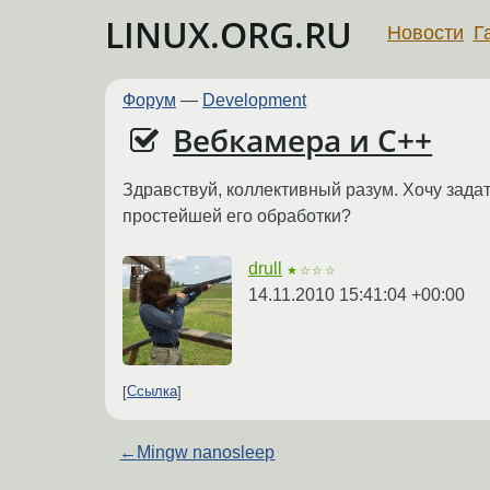
LINUX.ORG.RU
Новости
Г
Форум
—
Development
Вебкамера и C++
Здравствуй, коллективный разум. Хочу зада
простейшей его обработки?
drull
★☆☆☆
14.11.2010 15:41:04 +00:00
Ссылка
←
Mingw nanosleep