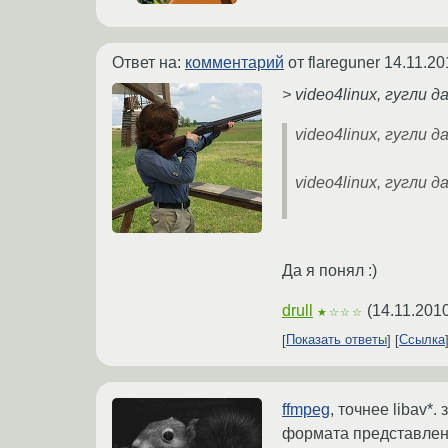
Ответ на:
комментарий
от flareguner
14.11.20
> video4linux, гугли д
video4linux, гугли д
video4linux, гугли д
Да я понял :)
drull
(
14.11.201
★☆☆☆
Показать ответы
Ссылка
ffmpeg
, точнее libav*
формата представлени