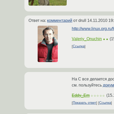
Ответ на:
комментарий
от drull
14.11.2010 19
http://www.linux.org.r
Valeriy_Onuchin
(
1
★★
Ссылка
На С все делается дос
см. пользуйтесь
докум
Eddy_Em
(
15.
☆☆☆☆☆
Показать ответ
Ссылка