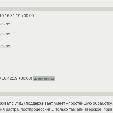
10 16:31:19 +00:00
альше.
альше.
альше.
0 16:42:19 +00:00
)
автор топика
. захват с v4l(2) поддерживает, умеет «простейшую обработ
я растра, постпроцессинг… только там апи зверское, привы