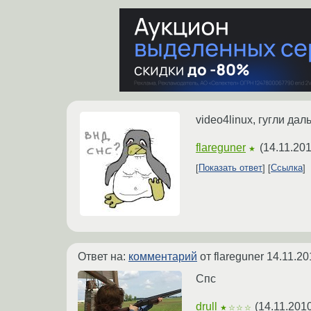
video4linux, гугли дал
flareguner
(
14.11.201
★
Показать ответ
Ссылка
Ответ на:
комментарий
от flareguner
14.11.20
Спс
drull
(
14.11.201
★☆☆☆