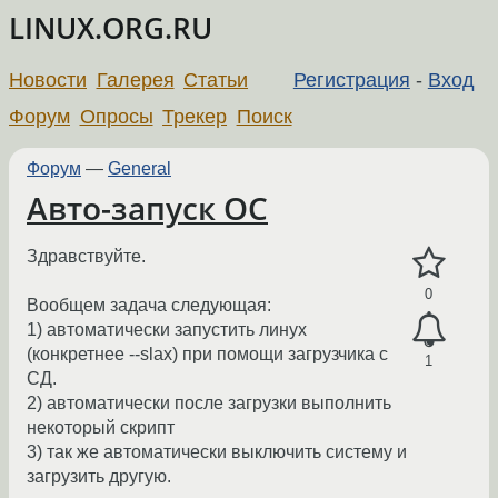
LINUX.ORG.RU
Новости
Галерея
Статьи
Регистрация
-
Вход
Форум
Опросы
Трекер
Поиск
Форум
—
General
Авто-запуск ОС
Здравствуйте.
0
Вообщем задача следующая:
1) автоматически запустить линух
(конкретнее --slax) при помощи загрузчика с
1
СД.
2) автоматически после загрузки выполнить
некоторый скрипт
3) так же автоматически выключить систему и
загрузить другую.