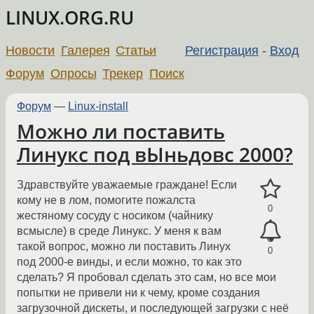
LINUX.ORG.RU
Новости
Галерея
Статьи
Регистрация
-
Вход
Форум
Опросы
Трекер
Поиск
Форум
—
Linux-install
Можно ли поставить
Линукс под вЫньдовс 2000?
Здравствуйте уважаемые граждане! Если
кому не в лом, помогите пожалста
0
жестяному сосуду с носиком (чайнику
всмысле) в среде Линукс. У меня к вам
такой вопрос, можно ли поставить Линух
0
под 2000-е винды, и если можно, то как это
сделать? Я пробовал сделать это сам, но все мои
попытки не привели ни к чему, кроме создания
загрузочной дискеты, и последующей загрузки с неё