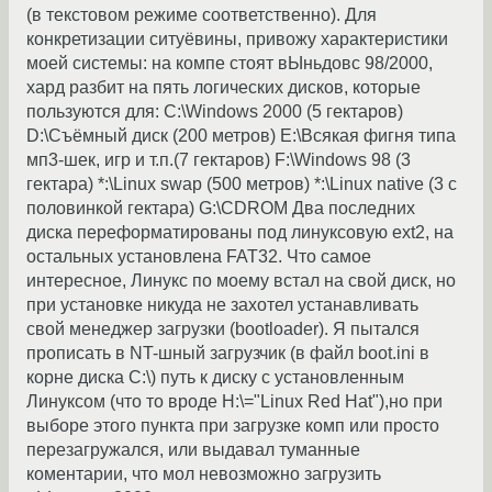
(в текстовом режиме соответственно). Для
конкретизации ситуёвины, привожу характеристики
моей системы: на компе стоят вЫньдовс 98/2000,
хард разбит на пять логических дисков, которые
пользуются для: С:\Windows 2000 (5 гектаров)
D:\Съёмный диск (200 метров) E:\Всякая фигня типа
мп3-шек, игр и т.п.(7 гектаров) F:\Windows 98 (3
гектара) *:\Linux swap (500 метров) *:\Linux native (3 с
половинкой гектара) G:\CDROM Два последних
диска переформатированы под линуксовую ext2, на
остальных установлена FAT32. Что самое
интересное, Линукс по моему встал на свой диск, но
при установке никуда не захотел устанавливать
свой менеджер загрузки (bootloader). Я пытался
прописать в NT-шный загрузчик (в файл boot.ini в
корне диска С:\) путь к диску с установленным
Линуксом (что то вроде H:\="Linux Red Hat"),но при
выборе этого пункта при загрузке комп или просто
перезагружался, или выдавал туманные
коментарии, что мол невозможно загрузить