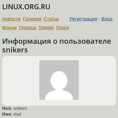
LINUX.ORG.RU
Новости
Галерея
Статьи
Регистрация
-
Вход
Форум
Опросы
Трекер
Поиск
Информация о пользователе
snikers
Nick:
snikers
Имя:
vlad