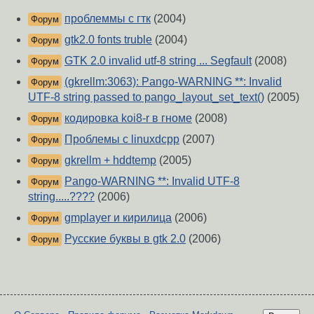
проблеммы с гтк
(2004)
Форум
gtk2.0 fonts truble
(2004)
Форум
GTK 2.0 invalid utf-8 string ... Segfault
(2008)
Форум
(gkrellm:3063): Pango-WARNING **: Invalid
Форум
UTF-8 string passed to pango_layout_set_text()
(2005)
кодировка koi8-r в гноме
(2008)
Форум
Проблемы с linuxdcpp
(2007)
Форум
gkrellm + hddtemp
(2005)
Форум
Pango-WARNING **: Invalid UTF-8
Форум
string.....????
(2006)
gmplayer и кирилица
(2006)
Форум
Русские буквы в gtk 2.0
(2006)
Форум