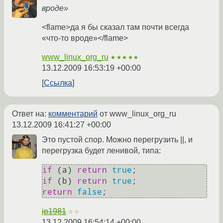
вроде»
<flame>да я бы сказал там почти всегда
«что-то вроде»</flame>
www_linux_org_ru
★★★★★
13.12.2009 16:53:19 +00:00
Ссылка
Ответ на:
комментарий
от www_linux_org_ru
13.12.2009 16:41:27 +00:00
Это пустой спор. Можно перегрузить ||, и
перегрузка будет ленивой, типа:
if
 (a) 
return
true
if
 (b) 
return
true
return
false
;
ip1981
☆☆
13.12.2009 16:54:14 +00:00