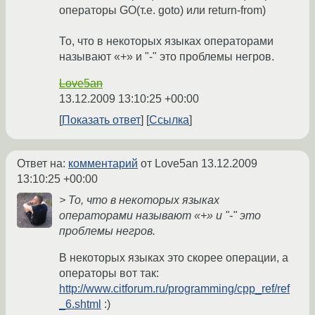
операторы GO(т.е. goto) или return-from)
То, что в некоторых языках операторами
называют «+» и "-" это проблемы негров.
Love5an
13.12.2009 13:10:25 +00:00
Показать ответ
Ссылка
Ответ на:
комментарий
от Love5an
13.12.2009
13:10:25 +00:00
> То, что в некоторых языках
операторами называют «+» и "-" это
проблемы негров.
В некоторых языках это скорее операции, а
операторы вот так:
http://www.citforum.ru/programming/cpp_ref/ref
_6.shtml
:)