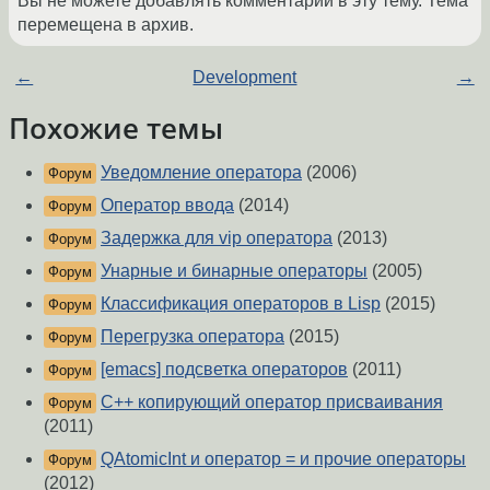
Вы не можете добавлять комментарии в эту тему. Тема
перемещена в архив.
←
Development
→
Похожие темы
Уведомление оператора
(2006)
Форум
Оператор ввода
(2014)
Форум
Задержка для vip оператора
(2013)
Форум
Унарные и бинарные операторы
(2005)
Форум
Классификация операторов в Lisp
(2015)
Форум
Перегрузка оператора
(2015)
Форум
[emacs] подсветка операторов
(2011)
Форум
C++ копирующий оператор присваивания
Форум
(2011)
QAtomicInt и оператор = и прочие операторы
Форум
(2012)