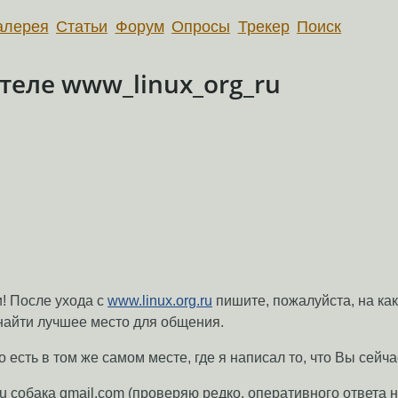
алерея
Статьи
Форум
Опросы
Трекер
Поиск
еле www_linux_org_ru
! После ухода с
www.linux.org.ru
пишите, пожалуйста, на ка
 найти лучшее место для общения.
есть в том же самом месте, где я написал то, что Вы сейча
t.ru собака gmail.com (проверяю редко, оперативного ответа 