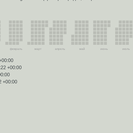
февраль
март
апрель
май
июнь
июль
+00:00
:22 +00:00
00:00
2 +00:00