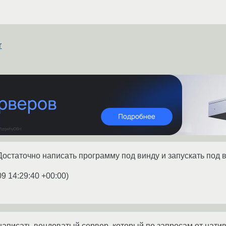
r
остаточно написать программу под винду и запускать под ва
09 14:29:40 +00:00
)
написать вендоватый сервер, который по запросам от натив