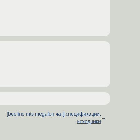
[beeline mts megafon чат] спецификации,
→
исходники