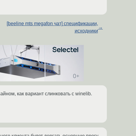
[beeline mts megafon чат] спецификации,
→
исходники
йном, как вариант слинковать с winelib.
ного клиента будет дергать основную прогу