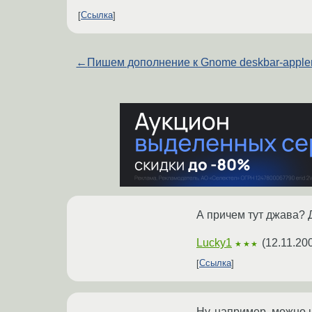
Ссылка
←
Пишем дополнение к Gnome deskbar-apple
А причем тут джава? Д
Lucky1
(
12.11.20
★★★
Ссылка
Ну, например, можно 