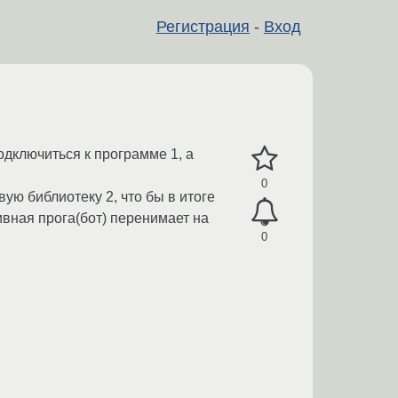
Регистрация
-
Вход
одключиться к программе 1, а
0
ю библиотеку 2, что бы в итоге
ивная прога(бот) перенимает на
0