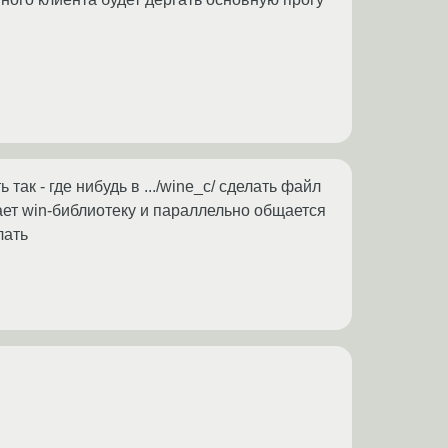
ак - где нибудь в .../wine_c/ сделать файл
ает win-библиотеку и параллельно общается
лать