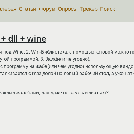
алерея
Статьи
Форум
Опросы
Трекер
Поиск
+ dll + wine
я под Wine. 2. Win-Библиотека, с помощью которой можно п
угой программой. 3. Java(или че угодно).
с программу на жабе(или чем угодно) использующую виндову
аталкивается с глаз долой на левый рабочий стол, а уже нат
с какими жалобами, или даже не заморачиваться?