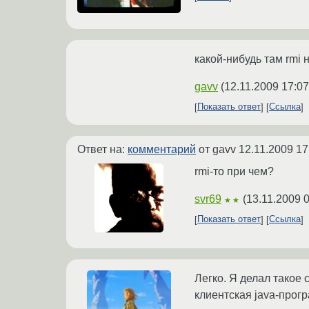
какой-нибудь там rmi
gavv
(
12.11.2009 17:07
Показать ответ
Ссылка
Ответ на:
комментарий
от gavv
12.11.2009 17
rmi-то при чем?
svr69
(
13.11.2009 
★★
Показать ответ
Ссылка
Легко. Я делал такое
клиентская java-прог