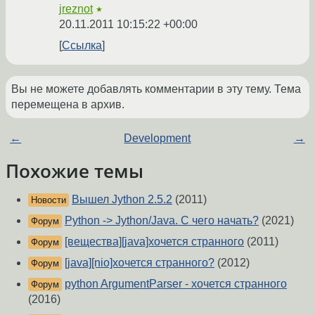
jreznot
★
20.11.2011 10:15:22 +00:00
Ссылка
Вы не можете добавлять комментарии в эту тему. Тема
перемещена в архив.
←
Development
→
Похожие темы
Вышел Jython 2.5.2
(2011)
Новости
Python -> Jython/Java. С чего начать?
(2021)
Форум
[вещества][java]хочется странного
(2011)
Форум
[java][nio]хочется странного?
(2012)
Форум
python ArgumentParser - хочется странного
Форум
(2016)