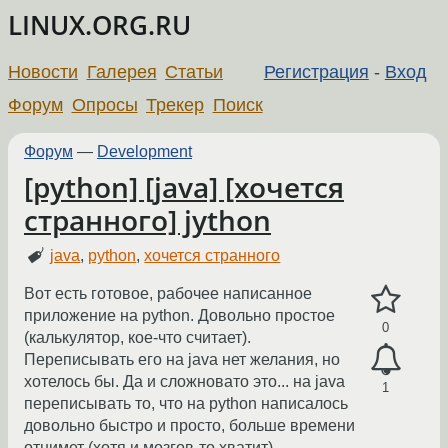
LINUX.ORG.RU
Новости
Галерея
Статьи
Регистрация
-
Вход
Форум
Опросы
Трекер
Поиск
Форум
—
Development
[python] [java] [хочется
странного] jython
java
,
python
,
хочется странного
Вот есть готовое, рабочее написанное
приложение на python. Довольно простое
0
(калькулятор, кое-что считает).
Переписывать его на java нет желания, но
хотелось бы. Да и сложновато это... на java
1
переписывать то, что на python написалось
довольно быстро и просто, больше времени
отнимет (хотя и мозгов-то хватит).