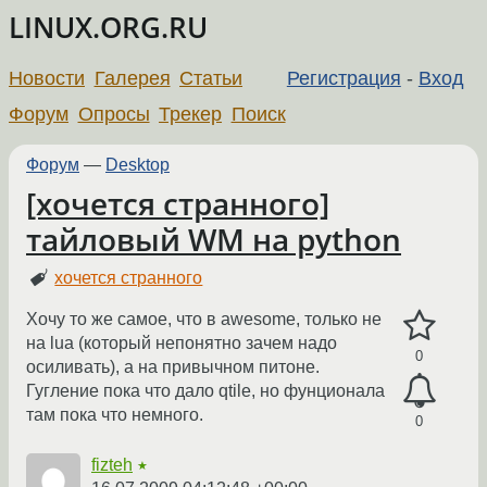
LINUX.ORG.RU
Новости
Галерея
Статьи
Регистрация
-
Вход
Форум
Опросы
Трекер
Поиск
Форум
—
Desktop
[хочется странного]
тайловый WM на python
хочется странного
Хочу то же самое, что в awesome, только не
на lua (который непонятно зачем надо
0
осиливать), а на привычном питоне.
Гугление пока что дало qtile, но фунционала
там пока что немного.
0
fizteh
★