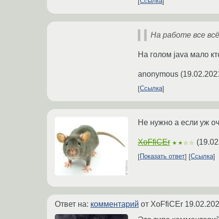
Ссылка
На работе все всё
На голом java мало к
anonymous
(
19.02.202
Ссылка
Не нужно а если уж о
XoFfiCEr
(
19.02
★★☆☆
Показать ответ
Ссылка
Ответ на:
комментарий
от XoFfiCEr
19.02.202