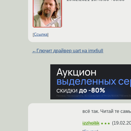
Ссылка
←
Глючит драйвер uart на imx6ull
всё так. Читай те сам
izzholtik
(
19.02.2
★★★