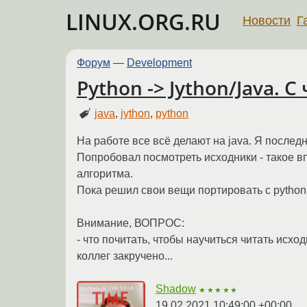
LINUX.ORG.RU
Новости
Г
Форум
—
Development
Python -> Jython/Java. С
java
,
jython
,
python
На работе все всё делают на java. Я последни
Попробовал посмотреть исходники - такое вп
алгоритма.
Пока решил свои вещи портировать с python 
Внимание, ВОПРОС:
- что почитать, чтобы научиться читать исходни
коллег закручено...
Shadow
★★★★★
19.02.2021 10:49:00 +00:00