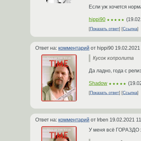
Если уж хочется норма
hippi90
(
19.02
★★★★★
Показать ответ
Ссылка
Ответ на:
комментарий
от hippi90
19.02.2021
Кусок копролита
Да ладно, года с рели
Shadow
(
19.0
★★★★★
Показать ответ
Ссылка
Ответ на:
комментарий
от Irben
19.02.2021 11
У меня всё ГОРАЗДО 