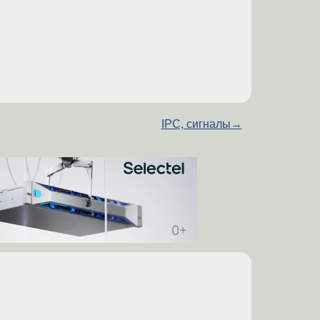
IPC, сигналы
→