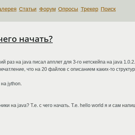
алерея
Статьи
Форум
Опросы
Трекер
Поиск
 чего начать?
й раз на java писал апплет для 3-го нетскейпа на java 1.0.2
ечатление, что на 20 файлов с описанием каких-то структу
на jython.
ки на java? Т.е. с чего начать. Т.е. hello world я и сам напиш