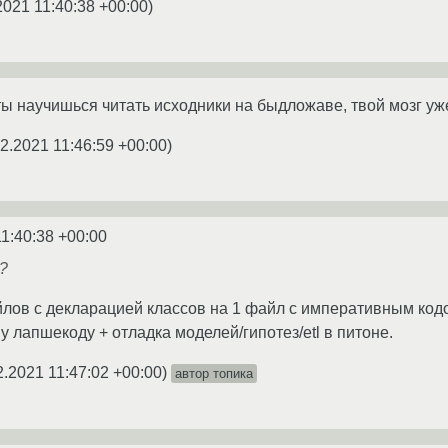
2021 11:40:38 +00:00
)
 ты научишься читать исходники на быдложаве, твой мозг уж
2.2021 11:46:59 +00:00
)
11:40:38 +00:00
?
йлов с декларацией классов на 1 файл с императивным кодо
 лапшекоду + отладка моделей/гипотез/etl в питоне.
2.2021 11:47:02 +00:00
)
автор топика