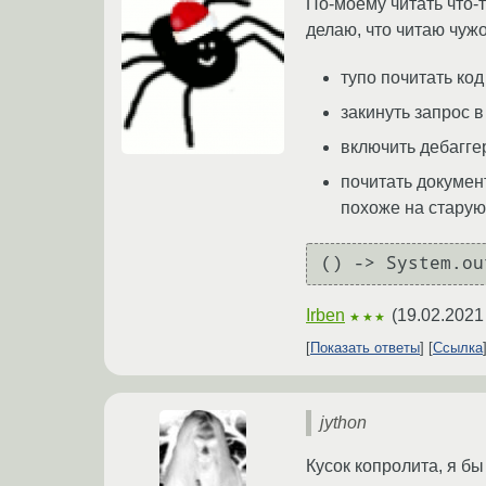
По-моему читать что-
делаю, что читаю чужо
тупо почитать код
закинуть запрос в
включить дебагге
почитать документ
похоже на старую
Irben
(
19.02.2021
★★★
Показать ответы
Ссылка
jython
Кусок копролита, я бы