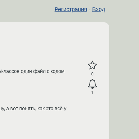
Регистрация
-
Вход
.
р/классов один файл с кодом
0
1
у, а вот понять, как это всё у