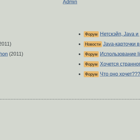
Admin
Нетскэйп, Java и
Форум
2011)
Java-карточки в
Новости
thon
(2011)
Использование li
Форум
Хочется странного
Форум
Что оно хочет??
Форум