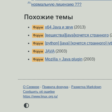
←
нормальную лицензию ???
Похожие темы
x64 Java и звук
(2013)
Форум
[вещества][java]хочется странного
(
Форум
[python] [java] [хочется странного] jy
Форум
JAVA
(2003)
Форум
Mozilla + Java plugin
(2003)
Форум
О Сервере
-
Правила форума
-
Разметка Markdown
Сообщить об ошибке
https://www.linux.org.ru/