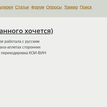
алерея
Статьи
Форум
Опросы
Трекер
Поиск
ранного хочется)
фе работала с русским
 java-аплетах сторонних
ла перекодировка КОИ-ВИН