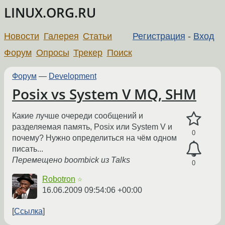
LINUX.ORG.RU
Новости
Галерея
Статьи
Регистрация
-
Вход
Форум
Опросы
Трекер
Поиск
Форум
—
Development
Posix vs System V MQ, SHM
Какие лучше очереди сообщений и
разделяемая память, Posix или System V и
0
почему? Нужно определиться на чём одном
писать...
Перемещено boombick из Talks
0
Robotron
☆
16.06.2009 09:54:06 +00:00
Ссылка