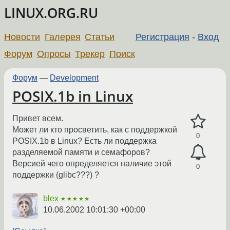
LINUX.ORG.RU
Новости
Галерея
Статьи
Регистрация
-
Вход
Форум
Опросы
Трекер
Поиск
Форум
—
Development
POSIX.1b in Linux
Привет всем.
Может ли кто просветить, как с поддержкой
0
POSIX.1b в Linux? Есть ли поддержка
разделяемой памяти и семафоров?
Версией чего определяется наличие этой
0
поддержки (glibc???) ?
blex
★★★★★
10.06.2002 10:01:30 +00:00