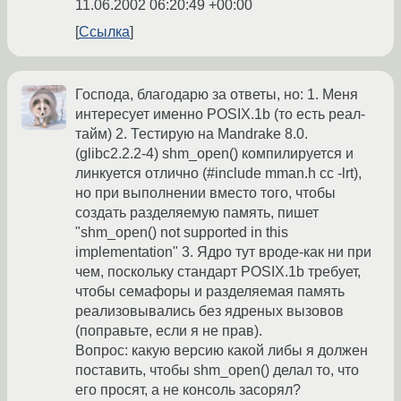
11.06.2002 06:20:49 +00:00
Ссылка
Господа, благодарю за ответы, но: 1. Меня
интересует именно POSIX.1b (то есть реал-
тайм) 2. Тестирую на Mandrake 8.0.
(glibc2.2.2-4) shm_open() компилируется и
линкуется отлично (#include mman.h cc -lrt),
но при выполнении вместо того, чтобы
создать разделяемую память, пишет
"shm_open() not supported in this
implementation" 3. Ядро тут вроде-как ни при
чем, поскольку стандарт POSIX.1b требует,
чтобы семафоры и разделяемая память
реализовывались без ядреных вызовов
(поправьте, если я не прав).
Вопрос: какую версию какой либы я должен
поставить, чтобы shm_open() делал то, что
его просят, а не консоль засорял?