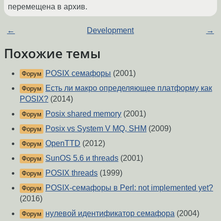
перемещена в архив.
←
Development
→
Похожие темы
POSIX семафоры
(2001)
Форум
Есть ли макро определяющее платформу как
Форум
POSIX?
(2014)
Posix shared memory
(2001)
Форум
Posix vs System V MQ, SHM
(2009)
Форум
OpenTTD
(2012)
Форум
SunOS 5.6 и threads
(2001)
Форум
POSIX threads
(1999)
Форум
POSIX-семафоры в Perl: not implemented yet?
Форум
(2016)
нулевой идентификатор семафора
(2004)
Форум