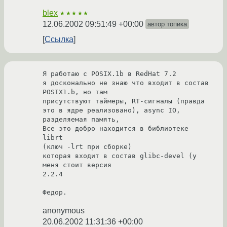
blex
★★★★★
12.06.2002 09:51:49 +00:00
автор топика
Ссылка
Я работаю с POSIX.1b в RedHat 7.2

я досконально не знаю что входит в состав 
POSIX1.b, но там 

присутствуют таймеры, RT-сигналы (правда 
это в ядре реализовано), async IO, 
разделяемая память,

Все это добро находится в библиотеке 
librt 

(ключ -lrt при сборке)

которая входит в состав glibc-devel (у 
меня стоит версия

2.2.4

anonymous
20.06.2002 11:31:36 +00:00