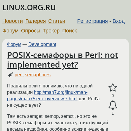
LINUX.ORG.RU
Новости
Галерея
Статьи
Регистрация
-
Вход
Форум
Опросы
Трекер
Поиск
Форум
—
Development
POSIX-семафоры в Perl: not
implemented yet?
perl
,
semaphores
Правильно ли я понимаю, что ни одной
реализации
http://man7.org/linux/man-
0
pages/man7/sem_overview.7.html
для Perl'а
не существует?
1
Там есть semget, semop, semctl, но это не
POSIX-семафоры и семантика у этих функций
весьма неудобная, особенно всякие чудесные