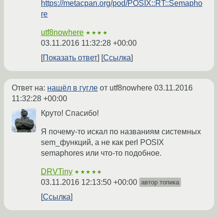
https://metacpan.org/pod/POSIX::RT::Semapho
re
utf8nowhere
★★★★
03.11.2016 11:32:28 +00:00
Показать ответ
Ссылка
Ответ на:
нашёл в гугле
от utf8nowhere
03.11.2016
11:32:28 +00:00
Круто! Спасибо!
Я почему-то искал по названиям системных
sem_функций, а не как perl POSIX
semaphores или что-то подобное.
DRVTiny
★★★★★
03.11.2016 12:13:50 +00:00
автор топика
Ссылка