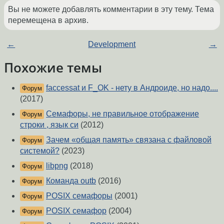
Вы не можете добавлять комментарии в эту тему. Тема
перемещена в архив.
←
Development
→
Похожие темы
faccessat и F_OK - нету в Андроиде, но надо....
Форум
(2017)
Семафоры, не правильное отображение
Форум
строки , язык си
(2012)
Зачем «общая память» связана с файловой
Форум
системой?
(2023)
libpng
(2018)
Форум
Команда outb
(2016)
Форум
POSIX семафоры
(2001)
Форум
POSIX семафор
(2004)
Форум