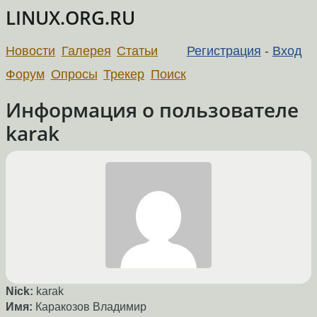
LINUX.ORG.RU
Новости
Галерея
Статьи
Регистрация
-
Вход
Форум
Опросы
Трекер
Поиск
Информация о пользователе
karak
Nick:
karak
Имя:
Каракозов Владимир