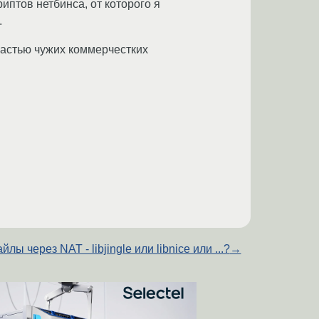
иптов нетбинса, от которого я
.
частью чужих коммерчестких
йлы через NAT - libjingle или libnice или ...?
→