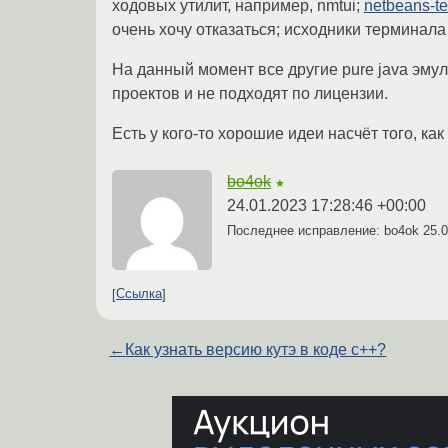
ходовых утилит, например, nmtui;
netbeans-te
очень хочу отказаться; исходники терминала 
На данный момент все другие pure java эму
проектов и не подходят по лицензии.
Есть у кого-то хорошие идеи насчёт того, ка
bo4ok
★
24.01.2023 17:28:46 +00:00
Последнее исправление: bo4ok
25.0
Ссылка
←
Как узнать версию кутэ в коде с++?