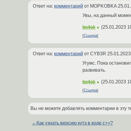
Ответ на:
комментарий
от MOPKOBKA
25.01
Увы, на данный момен
bo4ok
(
25.01.2023 1
★
Ссылка
Ответ на:
комментарий
от CYB3R
25.01.2023
Угумс. Пока остановил
развивать.
bo4ok
(
25.01.2023 1
★
Ссылка
Вы не можете добавлять комментарии в эту т
←
Как узнать версию кутэ в коде с++?