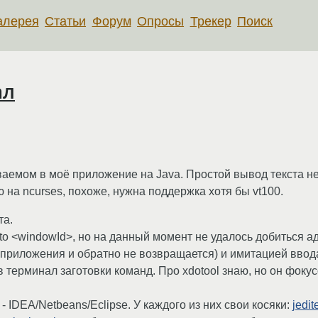
алерея
Статьи
Форум
Опросы
Трекер
Поиск
ал
аемом в моё приложение на Java. Простой вывод текста не
на ncurses, похоже, нужна поддержка хотя бы vt100.
та.
to <windowId>, но на данный момент не удалось добиться а
 приложения и обратно не возвращается) и имитацией ввод
терминал заготовки команд. Про xdotool знаю, но он фокус
- IDEA/Netbeans/Eclipse. У каждого из них свои косяки:
jedit