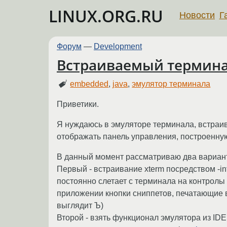
LINUX.ORG.RU
Новости
Г
Форум
—
Development
Встраиваемый термин
embedded
,
java
,
эмулятор терминала
Приветики.
Я нуждаюсь в эмуляторе терминала, встраив
отображать панель управления, построенную 
В данный момент рассматриваю два вариан
Первый - встраивание xterm посредством -in
постоянно слетает с терминала на контролы
приложении кнопки сниппетов, печатающие в 
выглядит Ъ)
Второй - взять функционал эмулятора из IDE 