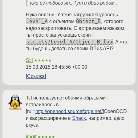
уже из любого яп.. Тут и dbus рядом..
Нука поясни. У тебя загрузился уровень
Level_A
Object_B
с объектом
, которого
надо заскриптовать. С встраиваем языком
ты просто запускаешь скрипт
scripts/Level_A/Object_B.lua
. А что
ты будешь делать со своим DBus API?
Stil
★★★★★
15.03.2015 18:45:56 +00:00
Ссылка
Tcl используется обоими образами -
встраиваясь в
[rul=
http://openocd.sourceforge.net/
]OpenOCD
и как расширение в
Snack
, например. дело
вкуса
jtootf
★★★★★