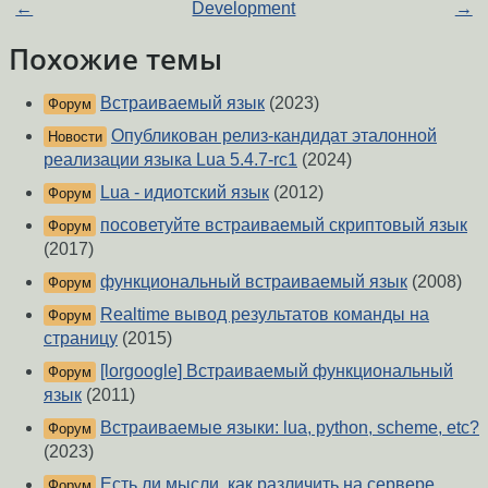
←
Development
→
Похожие темы
Встраиваемый язык
(2023)
Форум
Опубликован релиз-кандидат эталонной
Новости
реализации языка Lua 5.4.7-rc1
(2024)
Lua - идиотский язык
(2012)
Форум
посоветуйте встраиваемый скриптовый язык
Форум
(2017)
функциональный встраиваемый язык
(2008)
Форум
Realtime вывод результатов команды на
Форум
страницу
(2015)
[lorgoogle] Встраиваемый функциональный
Форум
язык
(2011)
Встраиваемые языки: lua, python, scheme, etc?
Форум
(2023)
Есть ли мысли, как различить на сервере
Форум