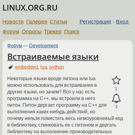
LINUX.ORG.RU
Новости
Галерея
Статьи
Регистрация
-
Вход
Форум
Опросы
Трекер
Поиск
Форум
—
Development
Встраиваемые языки
embedded
,
lua
,
python
Некоторые языки вроде питона или lua
можно использовать для встраивания в
1
другие языки, но зачем? Вот у нас есть
программа на C++, мы встроили в него
питон. Питон дергает программу на C++ для
3
выполнения каких-нибудь действий, но
почему нельзя поместить весь низкоуровневый код
в библиотеку, слинковать ее с питоном и дергать
библиотеку на выполнение производительных