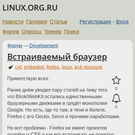
LINUX.ORG.RU
Новости
Галерея
Статьи
Регистрация
-
Вход
Форум
Опросы
Трекер
Поиск
Форум
—
Development
Встраиваемый браузер
cef
,
embeded
,
firefox
,
linux
,
всё пропало
Приветствую всех.
0
Ранее днём увидел пару статей на тему того
что Blink/WebKit остались единственными
браузерными движками и грядёт монополия
0
Google. Но есть, где-то там, в тени и болоте,
Firefox с его Gecko, Servo и прочими наработками.
Но вот проблема - Firefox не имеет проектов
подобных CEF и как его встраивать не понятно.