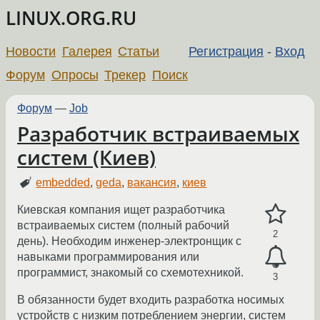
LINUX.ORG.RU
Новости
Галерея
Статьи
Регистрация
-
Вход
Форум
Опросы
Трекер
Поиск
Форум
—
Job
Разработчик встраиваемых
систем (Киев)
embedded
,
geda
,
вакансия
,
киев
Киевская компания ищет разработчика
встраиваемых систем (полный рабочий
2
день). Необходим инженер-электронщик с
навыками программирования или
программист, знакомый со схемотехникой.
3
В обязанности будет входить разработка носимых
устройств с низким потреблением энергии, систем