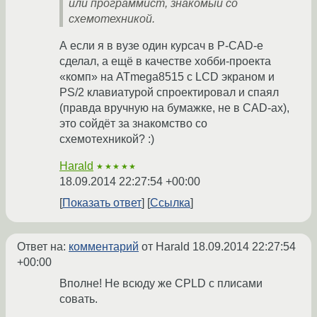
или программист, знакомый со
схемотехникой.
А если я в вузе один курсач в P-CAD-е
сделал, а ещё в качестве хобби-проекта
«комп» на ATmega8515 c LCD экраном и
PS/2 клавиатурой спроектировал и спаял
(правда вручную на бумажке, не в CAD-ах),
это сойдёт за знакомство со
схемотехникой? :)
Harald
★★★★★
18.09.2014 22:27:54 +00:00
Показать ответ
Ссылка
Ответ на:
комментарий
от Harald
18.09.2014 22:27:54
+00:00
Вполне! Не всюду же CPLD с плисами
совать.