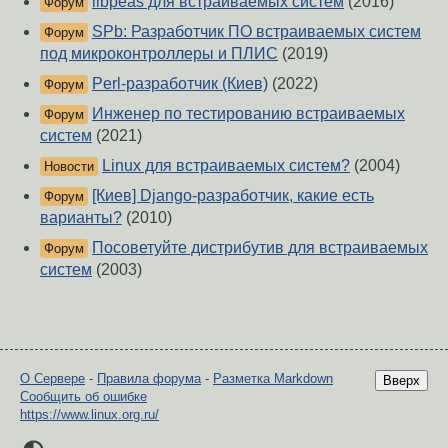
libpeas для встраиваемых систем
(2016)
Форум
SPb: Разработчик ПО встраиваемых систем
Форум
под микроконтроллеры и ПЛИС
(2019)
Perl-разработчик (Киев)
(2022)
Форум
Инженер по тестированию встраиваемых
Форум
систем
(2021)
Linux для встраиваемых систем?
(2004)
Новости
[Киев] Django-разработчик, какие есть
Форум
варианты?
(2010)
Посоветуйте дистрибутив для встраиваемых
Форум
систем
(2003)
О Сервере
-
Правила форума
-
Разметка Markdown
Вверх
Сообщить об ошибке
https://www.linux.org.ru/