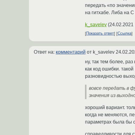
передать «по значени
на гитхабе. Либа на C
k_savelev
(
24.02.2021 
Показать ответ
Ссылка
Ответ на:
комментарий
от k_savelev
24.02.20
ну, так тем более, р
как код ошибки. такой
разновидностью выхо
вовсе передать в ф
значения из выход
хороший вариант. толь
когда не меняются, пе
параметрах была бы с
справедливости для ст