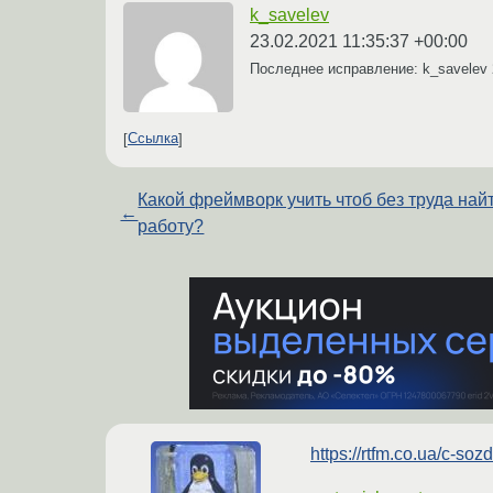
k_savelev
23.02.2021 11:35:37 +00:00
Последнее исправление: k_savelev
Ссылка
Какой фреймворк учить чтоб без труда най
←
работу?
https://rtfm.co.ua/c-soz