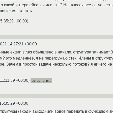
о какой интерфейса, си или c++? На плюсах все легче, есть 
ant использовать..
5:35:29 +00:00
)
2021 14:27:21 +00:00
нные extern struct объявлено в начале. структура занимает 
чем? это медленнее, я не перегружаю стек. Члены в структу
ре. Зачем в простой задаче несколько потоков? я ничего н
11:11:39 +00:00
)
автор топика
15:35:29 +00:00
труктуры (вход и выход) или вовсе передать в функцию 4 з