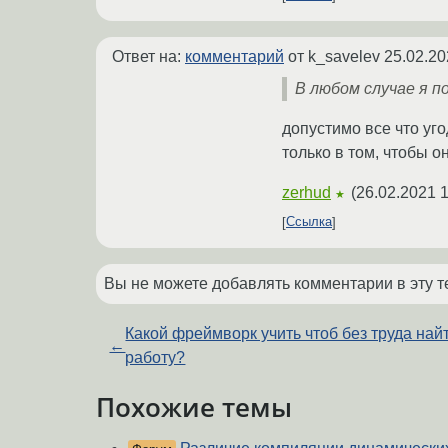
Ответ на:
комментарий
от k_savelev
25.02.20
В любом случае я п
допустимо все что уго
только в том, чтобы о
zerhud
(
26.02.2021 1
★
Ссылка
Вы не можете добавлять комментарии в эту т
Какой фреймворк учить чтоб без труда най
←
работу?
Похожие темы