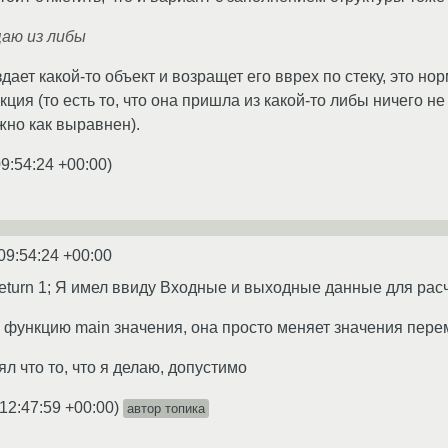
щаю из либы
дает какой-то объект и возращет его вврех по стеку, это но
кция (то есть то, что она пришла из какой-то либы ничего н
жно как выравнен).
9:54:24 +00:00
)
09:54:24 +00:00
return 1; Я имел ввиду Входные и выходные данные для расч
 функцию main значения, она просто меняет значения пере
л что то, что я делаю, допустимо
12:47:59 +00:00
)
автор топика