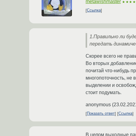
metawishmaster
★★★
Ссылка
1.Правильно ли бу
передать динамиче
Скорее всего не прав
Во вторых добавление 
почитай что-нибудь п
многопоточность, не 
выделении и освобожд
стоит подумать.
anonymous
(
23.02.202
Показать ответ
Ссылка
В целом выходные пар