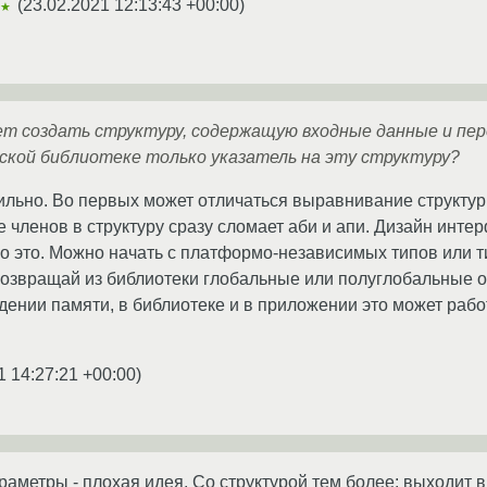
(
23.02.2021 12:13:43 +00:00
)
★★
дет создать структуру, содержащую входные данные и пе
ской библиотеке только указатель на эту структуру?
ильно. Во первых может отличаться выравнивание структур
членов в структуру сразу сломает аби и апи. Дизайн интер
ро это. Можно начать с платформо-независимых типов или т
возвращай из библиотеки глобальные или полуглобальные о
ении памяти, в библиотеке и в приложении это может работ
1 14:27:21 +00:00
)
аметры - плохая идея. Со структурой тем более: выходит в 