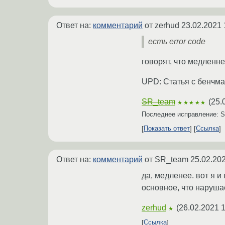
Ответ на:
комментарий
от zerhud
23.02.2021 
есть error code
говорят, что медленн
UPD: Статья с бенчм
SR_team
(
25.
★★★★★
Последнее исправление: 
Показать ответ
Ссылка
Ответ на:
комментарий
от SR_team
25.02.202
да, медленее. вот я и
основное, что нарушае
zerhud
(
26.02.2021 1
★
Ссылка