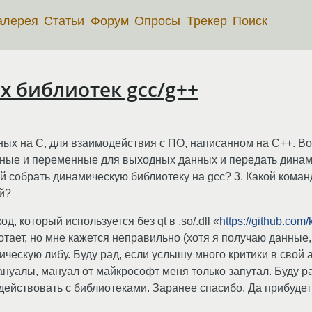
алерея
Статьи
Форум
Опросы
Трекер
Поиск
 библиотек gcc/g++
ых на C, для взаимодействия с ПО, написанном на C++. Во
нные и переменные для выходных данных и передать динам
дой собрать динамическую библиотеку на gcc? 3. Какой ком
й?
д, который используется без qt в .so/.dll «
https://github.com
ботает, но мне кажется неправильно (хотя я получаю данные
ческую либу. Буду рад, если услышу много критики в свой 
ануалы, мануал от майкрософт меня только запутал. Буду р
ействовать с библиотеками. Заранее спасибо. Да прибудет 