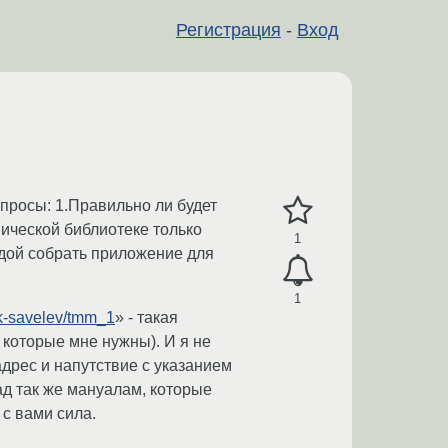
Регистрация
-
Вход
просы: 1.Правильно ли будет
ической библиотеке только
1
андой собрать приложение для
1
/k-savelev/tmm_1
» - такая
, которые мне нужны). И я не
адрес и напутствие с указанием
ад так же мануалам, которые
с вами сила.