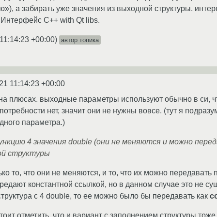
ю»), а забирать уже значения из выходной структуры. интер
 Интерфейс С++ with Qt libs.
11:14:23 +00:00
)
автор топика
21 11:14:23 +00:00
аз на плюсах. выходные параметры используют обычно в си,
 потребности нет, значит они не нужны вовсе. (тут я подра
дного параметра.)
ункцию 4 значения double (они не меняются и можно перед
ной структуры
ко то, что они не меняются, и то, что их можно передавать 
редают константной ссылкой, но в данном случае это не суще
труктура с 4 double, то ее можно было бы передавать как
c
оит отметить, что и вариант с заполнением структуры тоже 