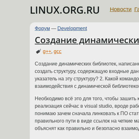
LINUX.ORG.RU
Новости
Г
Форум
—
Development
Создание динамических
g++
,
gcc
Создание динамических библиотек, написанн
создать структуру, содержащую входные да
указатель на эту структуру? 2. Какой коман
взаимодействия с динамической библиотеко
Необходимо всё это для того, чтобы зашить ко
реализация сейчас в visual studio, вроде ра
понимаю зачем сначала линковать к ПО стати
правильного пути в виде ссылок на четкие м
объяснят как правильно и безопасно взаимод