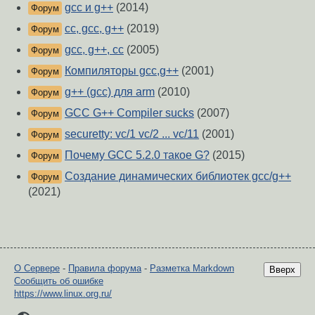
gcc и g++
(2014)
Форум
сс, gcc, g++
(2019)
Форум
gcc, g++, cc
(2005)
Форум
Компиляторы gcc,g++
(2001)
Форум
g++ (gcc) для arm
(2010)
Форум
GCC G++ Compiler sucks
(2007)
Форум
securetty: vc/1 vc/2 ... vc/11
(2001)
Форум
Почему GCC 5.2.0 такое G?
(2015)
Форум
Создание динамических библиотек gcc/g++
Форум
(2021)
О Сервере
-
Правила форума
-
Разметка Markdown
Вверх
Сообщить об ошибке
https://www.linux.org.ru/