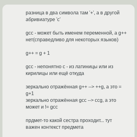
разница в два символа там '+', а в другой
абривиатуре 'c'
gcc - может быть именем переменной, а g++
нет(справедливо для некоторых языков)
g++ = g + 1
gcc - непонятно с - из латиницы или из
кирилицы или ещё откуда
зеркально отражённая g++ --> ++g, а это =
g+1
зеркально отражённая gcc --> ccg, а это
может и != gcc
прдмет-то какой сестра проходит... тут
важен контекст предмета