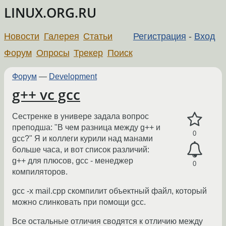
LINUX.ORG.RU
Новости
Галерея
Статьи
Регистрация
-
Вход
Форум
Опросы
Трекер
Поиск
Форум
—
Development
g++ vc gcc
Сестренке в универе задала вопрос
преподша: "В чем разница между g++ и
0
gcc?" Я и коллеги курили над манами
больше часа, и вот список различий:
g++ для плюсов, gcc - менеджер
0
компиляторов.
gcc -x mail.cpp скомпилит объектный файл, который
можно слинковать при помощи gcc.
Все остальные отличия сводятся к отличию между