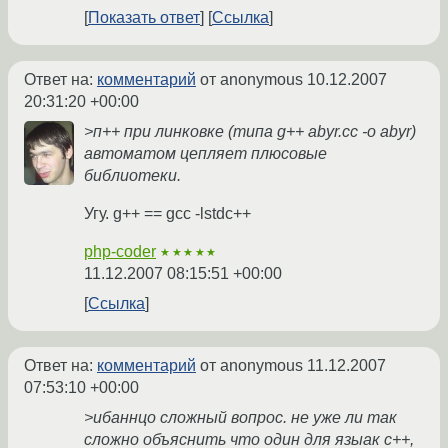
Показать ответ
Ссылка
Ответ на:
комментарий
от anonymous
10.12.2007
20:31:20 +00:00
>п++ при линковке (типа g++ abyr.cc -o abyr)
автоматом цепляет плюсовые
библиотеки.
Угу. g++ == gcc -lstdc++
php-coder
★★★★★
11.12.2007 08:15:51 +00:00
Ссылка
Ответ на:
комментарий
от anonymous
11.12.2007
07:53:10 +00:00
>ибаннцо сложный вопрос. не уже ли так
сложно объяснить что один для языак с++,