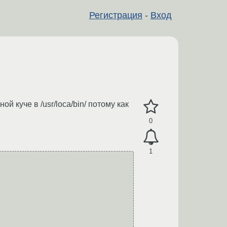
Регистрация
-
Вход
 куче в /usr/loca/bin/ потому как
0
1