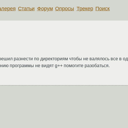
алерея
Статьи
Форум
Опросы
Трекер
Поиск
ешил разнести по директориям чтобы не валялось все в одной
ению программы не видят g++ помогите разобаться.