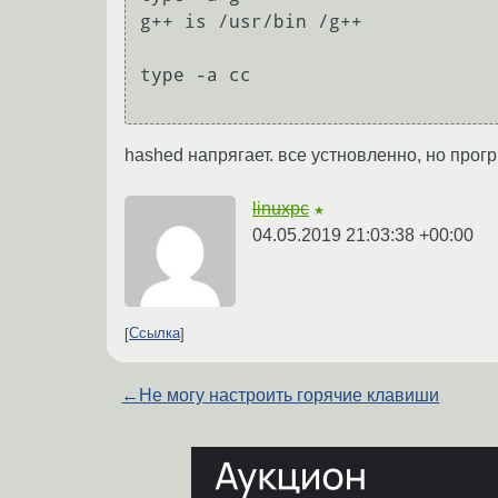
g++ is /usr/bin /g++

type -a cc

hashed напрягает. все устновленно, но прогрм
linuxpc
★
04.05.2019 21:03:38 +00:00
Ссылка
←
Не могу настроить горячие клавиши