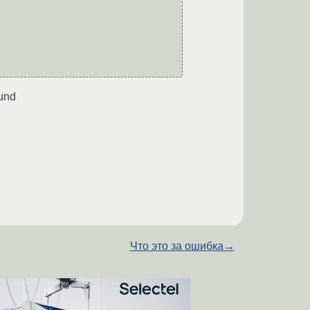
ound
Что это за ошибка
→