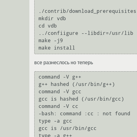
./contrib/download_prerequisites

mkdir vdb

cd vdb

../confiigure --libdir=/usr/lib 
make -j9

все разнеслось но теперь
command -V g++ 

g++ hashed (/usr/bin/g++)

command -V gcc

gcc is hashed (/usr/bin/gcc)

command -V cc

-bash: command :cc : not found

type -a gcc

gcc is /usr/bin/gcc

type -a g++ 
