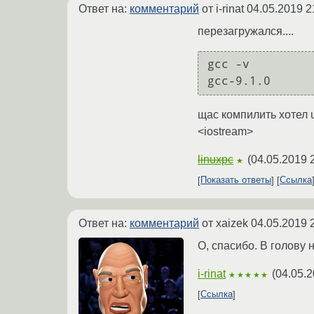
Ответ на:
комментарий
от i-rinat
04.05.2019 2
перезагружался....
gcc -v

щас компилить хотел u-
<iostream>
linuxpc
(
04.05.2019 
★
Показать ответы
Ссылка
Ответ на:
комментарий
от xaizek
04.05.2019 
О, спасибо. В голову 
i-rinat
(
04.05.2
★★★★★
Ссылка