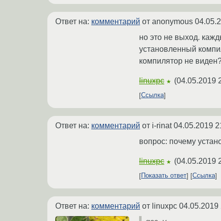
Ответ на:
комментарий
от anonymous
04.05.
но это не выход. каж
установленный компил
компилятор не виден
linuxpc
(
04.05.2019 
★
Ссылка
Ответ на:
комментарий
от i-rinat
04.05.2019 2
вопрос: почему устан
linuxpc
(
04.05.2019 
★
Показать ответ
Ссылка
Ответ на:
комментарий
от linuxpc
04.05.2019 