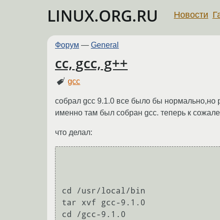
LINUX.ORG.RU
Новости
Г
Форум
—
General
сс, gcc, g++
gcc
собрал gcc 9.1.0 все было бы нормально,но р
именно там был собран gcc. теперь к сожал
что делал:
cd /usr/local/bin

tar xvf gcc-9.1.0

cd /gcc-9.1.0
