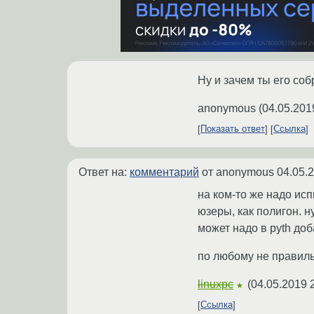
Ну и зачем ты его со
anonymous
(
04.05.201
Показать ответ
Ссылка
Ответ на:
комментарий
от anonymous
04.05.
на ком-то же надо ис
юзеры, как полигон. н
может надо в pyth доб
по любому не правиль
linuxpc
(
04.05.2019 
★
Ссылка