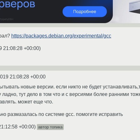
брал?
https://packages.debian.org/experimental/gcc
9 21:08:28 +00:00
)
2019 21:08:28 +00:00
пытывать новые версии. если никто не будет устанавливать,
у ладно, тут дело в том что и с версиями более ранними тож
авлять. может еще что.
но размазалась по системе gcc. помогите исправить
21:12:58 +00:00
)
автор топика