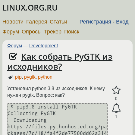
LINUX.ORG.RU
Новости
Галерея
Статьи
Регистрация
-
Вход
Форум
Опросы
Трекер
Поиск
Форум
—
Development
Как собрать PyGTK из
исходников?
pip
,
pygtk
,
python
Установил python 3.8 из исходников. К нему
нужен pygtk. Вопрос: как?
0
 $ pip3.8 install PyGTK

Collecting PyGTK

1
  Downloading 
https://files.pythonhosted.org/pa
ckages/7c/18/fa4f2de77500dd62a314