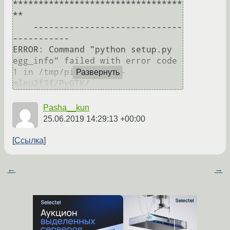
*********************************
**

    -----------------------------
-----------

ERROR: Command "python setup.py 
egg_info" failed with error code 
1 in /tmp/pip-install-
Развернуть
Pasha__kun
25.06.2019 14:29:13 +00:00
Ссылка
←
→