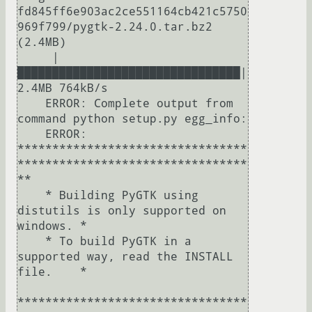
fd845ff6e903ac2ce551164cb421c5750
969f799/pygtk-2.24.0.tar.bz2 
(2.4MB)

     |
████████████████████████████████| 
2.4MB 764kB/s 

    ERROR: Complete output from 
command python setup.py egg_info:

    ERROR: 
*********************************
*********************************
**

    * Building PyGTK using 
distutils is only supported on 
windows. *

    * To build PyGTK in a 
supported way, read the INSTALL 
file.    *

*********************************