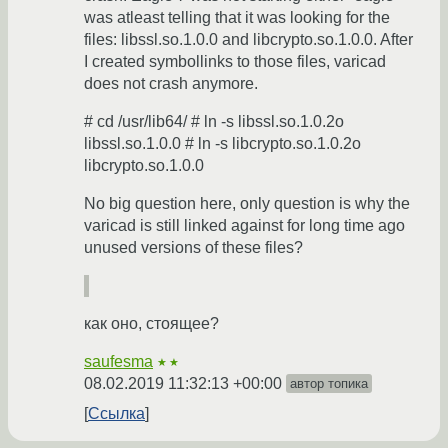
was atleast telling that it was looking for the
files: libssl.so.1.0.0 and libcrypto.so.1.0.0. After
I created symbollinks to those files, varicad
does not crash anymore.
# cd /usr/lib64/ # ln -s libssl.so.1.0.2o
libssl.so.1.0.0 # ln -s libcrypto.so.1.0.2o
libcrypto.so.1.0.0
No big question here, only question is why the
varicad is still linked against for long time ago
unused versions of these files?
как оно, стоящее?
saufesma
★★
08.02.2019 11:32:13 +00:00
автор топика
Ссылка