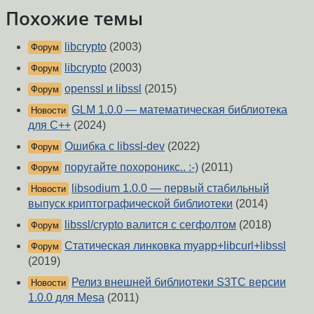
Похожие темы
libcrypto
(2003)
Форум
libcrypto
(2003)
Форум
openssl и libssl
(2015)
Форум
GLM 1.0.0 — математическая библиотека
Новости
для C++
(2024)
Ошибка с libssl-dev
(2022)
Форум
поругайте похороникс.. :-)
(2011)
Форум
libsodium 1.0.0 — первый стабильный
Новости
выпуск криптографической библиотеки
(2014)
libssl/crypto валится с сегфолтом
(2018)
Форум
Статическая линковка myapp+libcurl+libssl
Форум
(2019)
Релиз внешней библиотеки S3TC версии
Новости
1.0.0 для Mesa
(2011)