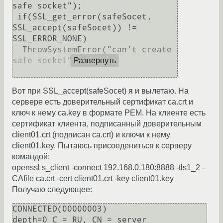
safe socket");

 if(SSL_get_error(safeSocet, 
SSL_accept(safeSocet)) != 
SSL_ERROR_NONE)

  ThrowSystemError("can't create 
safe socket");

Развернуть
Вот при SSL_accept(safeSocet) я и вылетаю. На
сервере есть доверительный сертификат ca.crt и
ключ к нему ca.key в формате PEM. На клиенте есть
сертификат клиента, подписанный доверительным
client01.crt (подписан ca.crt) и ключи к нему
client01.key. Пытаюсь присоедениться к серверу
командой:
openssl s_client -connect 192.168.0.180:8888 -tls1_2 -
CAfile ca.crt -cert client01.crt -key client01.key
Получаю следующее:
CONNECTED(00000003)

depth=0 C = RU, CN = server
