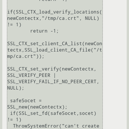
if(SSL_CTX_load_verify_locations(
newContectx,"/tmp/ca.crt", NULL) 
!= 1)

    	return -1;

SSL_CTX_set_client_CA_list(newCon
tectx,SSL_load_client_CA_file("/t
mp/ca.crt"));

SSL_CTX_set_verify(newContectx, 
SSL_VERIFY_PEER | 
SSL_VERIFY_FAIL_IF_NO_PEER_CERT, 
NULL);

 safeSocet = 
SSL_new(newContectx);

 if(SSL_set_fd(safeSocet,socet) 
!= 1)

  ThrowSystemError("can't create 