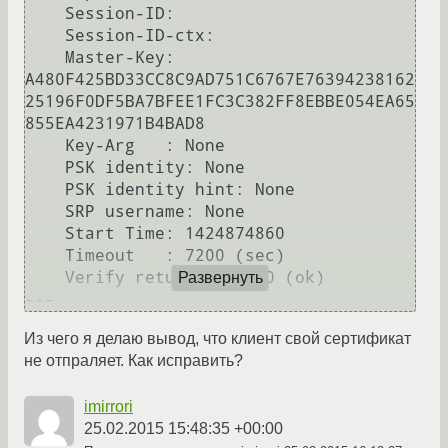
    Session-ID: 

    Session-ID-ctx: 

    Master-Key: 
A480F425BD33CC8C9AD751C6767E76394238162
25196F0DF5BA7BFEE1FC3C382FF8EBBE054EA65
855EA4231971B4BAD8

    Key-Arg   : None

    PSK identity: None

    PSK identity hint: None

    SRP username: None

    Start Time: 1424874860

    Timeout   : 7200 (sec)

    Verify return code: 0 (ok)

Развернуть
Из чего я делаю вывод, что клиент свой сертификат
не отпраляет. Как исправить?
imirrori
25.02.2015 15:48:35 +00:00