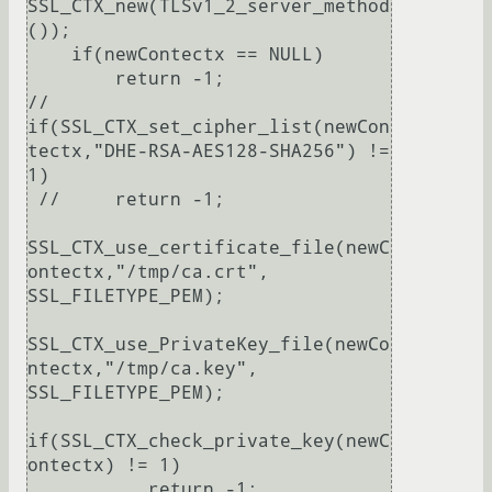
SSL_CTX_new(TLSv1_2_server_method
());

    if(newContectx == NULL)

    	return -1;

//    
if(SSL_CTX_set_cipher_list(newCon
tectx,"DHE-RSA-AES128-SHA256") != 
1)

 //   	return -1;

SSL_CTX_use_certificate_file(newC
ontectx,"/tmp/ca.crt", 
SSL_FILETYPE_PEM);

SSL_CTX_use_PrivateKey_file(newCo
ntectx,"/tmp/ca.key", 
SSL_FILETYPE_PEM);

if(SSL_CTX_check_private_key(newC
ontectx) != 1)

	   return -1;
