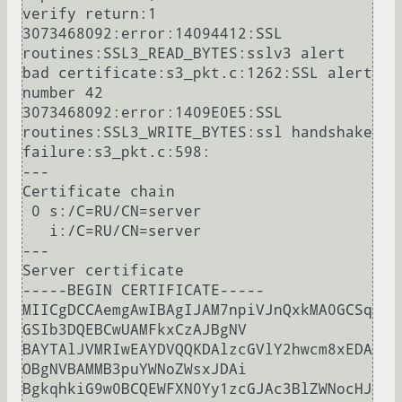
verify return:1

3073468092:error:14094412:SSL 
routines:SSL3_READ_BYTES:sslv3 alert 
bad certificate:s3_pkt.c:1262:SSL alert 
number 42

3073468092:error:1409E0E5:SSL 
routines:SSL3_WRITE_BYTES:ssl handshake 
failure:s3_pkt.c:598:

---

Certificate chain

 0 s:/C=RU/CN=server

   i:/C=RU/CN=server

---

Server certificate

-----BEGIN CERTIFICATE-----

MIICgDCCAemgAwIBAgIJAM7npiVJnQxkMA0GCSq
GSIb3DQEBCwUAMFkxCzAJBgNV

BAYTAlJVMRIwEAYDVQQKDAlzcGVlY2hwcm8xEDA
OBgNVBAMMB3puYWNoZWsxJDAi

BgkqhkiG9w0BCQEWFXN0Yy1zcGJAc3BlZWNocHJ