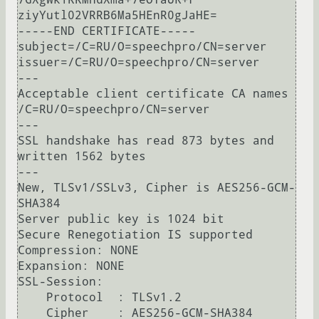
ziyYutl02VRRB6Ma5HEnR0gJaHE=

-----END CERTIFICATE-----

subject=/C=RU/O=speechpro/CN=server

issuer=/C=RU/O=speechpro/CN=server

---

Acceptable client certificate CA names

/C=RU/O=speechpro/CN=server

---

SSL handshake has read 873 bytes and 
written 1562 bytes

---

New, TLSv1/SSLv3, Cipher is AES256-GCM-
SHA384

Server public key is 1024 bit

Secure Renegotiation IS supported

Compression: NONE

Expansion: NONE

SSL-Session:

    Protocol  : TLSv1.2

    Cipher    : AES256-GCM-SHA384
