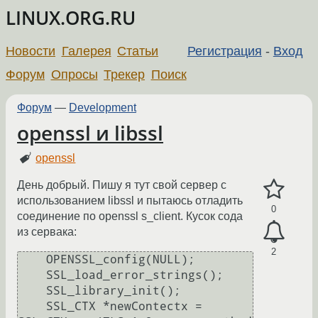
LINUX.ORG.RU
Новости
Галерея
Статьи
Регистрация
-
Вход
Форум
Опросы
Трекер
Поиск
Форум
—
Development
openssl и libssl
openssl
День добрый. Пишу я тут свой сервер с
использованием libssl и пытаюсь отладить
0
соединение по openssl s_client. Кусок сода
из сервака:
2
    OPENSSL_config(NULL);

    SSL_load_error_strings();

    SSL_library_init();

    SSL_CTX *newContectx = 