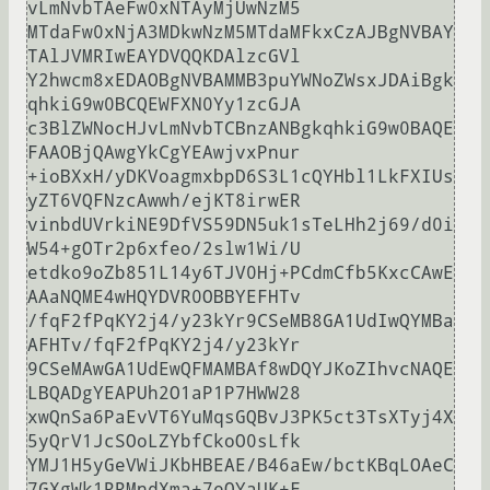
vLmNvbTAeFw0xNTAyMjUwNzM5

MTdaFw0xNjA3MDkwNzM5MTdaMFkxCzAJBgNVBAY
TAlJVMRIwEAYDVQQKDAlzcGVl

Y2hwcm8xEDAOBgNVBAMMB3puYWNoZWsxJDAiBgk
qhkiG9w0BCQEWFXN0Yy1zcGJA

c3BlZWNocHJvLmNvbTCBnzANBgkqhkiG9w0BAQE
FAAOBjQAwgYkCgYEAwjvxPnur

+ioBXxH/yDKVoagmxbpD6S3L1cQYHbl1LkFXIUs
yZT6VQFNzcAwwh/ejKT8irwER

vinbdUVrkiNE9DfVS59DN5uk1sTeLHh2j69/d0i
W54+gOTr2p6xfeo/2slw1Wi/U

etdko9oZb851L14y6TJV0Hj+PCdmCfb5KxcCAwE
AAaNQME4wHQYDVR0OBBYEFHTv

/fqF2fPqKY2j4/y23kYr9CSeMB8GA1UdIwQYMBa
AFHTv/fqF2fPqKY2j4/y23kYr

9CSeMAwGA1UdEwQFMAMBAf8wDQYJKoZIhvcNAQE
LBQADgYEAPUh2O1aP1P7HWW28

xwQnSa6PaEvVT6YuMqsGQBvJ3PK5ct3TsXTyj4X
5yQrV1JcSOoLZYbfCkoO0sLfk

YMJ1H5yGeVWiJKbHBEAE/B46aEw/bctKBqLOAeC
7GXgWk1RRMndXma+7eOYaUK+F
