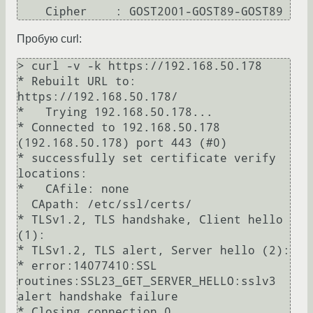
    Cipher    : GOST2001-GOST89-GOST89
Пробую curl:
> curl -v -k https://192.168.50.178

* Rebuilt URL to: 
https://192.168.50.178/

*   Trying 192.168.50.178...

* Connected to 192.168.50.178 
(192.168.50.178) port 443 (#0)

* successfully set certificate verify 
locations:

*   CAfile: none

  CApath: /etc/ssl/certs/

* TLSv1.2, TLS handshake, Client hello 
(1):

* TLSv1.2, TLS alert, Server hello (2):

* error:14077410:SSL 
routines:SSL23_GET_SERVER_HELLO:sslv3 
alert handshake failure

* Closing connection 0
