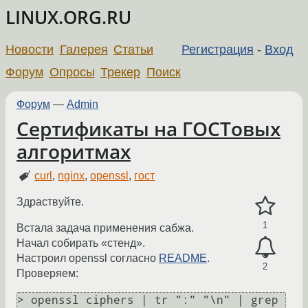
LINUX.ORG.RU
Новости
Галерея
Статьи
Регистрация
-
Вход
Форум
Опросы
Трекер
Поиск
Форум
—
Admin
Сертификаты на ГОСТовых
алгоритмах
curl
,
nginx
,
openssl
,
гост
Здраствуйте.
1
Встала задача применения сабжа.
Начал собирать «стенд».
Настроил openssl согласно
README
.
2
Проверяем:
> openssl ciphers | tr ":" "\n" | grep 