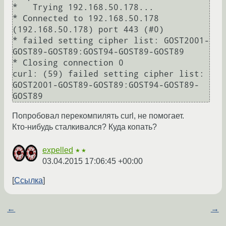
*   Trying 192.168.50.178...

* Connected to 192.168.50.178 
(192.168.50.178) port 443 (#0)

* failed setting cipher list: GOST2001-
GOST89-GOST89:GOST94-GOST89-GOST89

* Closing connection 0

curl: (59) failed setting cipher list: 
GOST2001-GOST89-GOST89:GOST94-GOST89-
GOST89
Попробовал перекомпилять curl, не помогает.
Кто-нибудь сталкивался? Куда копать?
expelled
★★
03.04.2015 17:06:45 +00:00
Ссылка
←
→