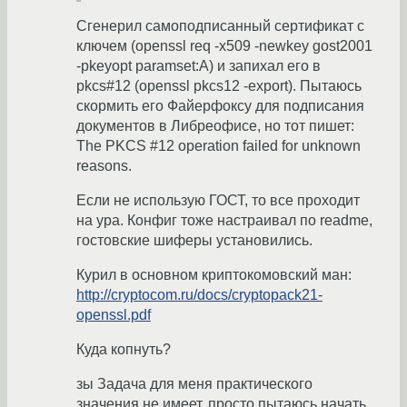
Сгенерил самоподписанный сертификат с
ключем (openssl req -x509 -newkey gost2001
-pkeyopt paramset:A) и запихал его в
pkcs#12 (openssl pkcs12 -export). Пытаюсь
скормить его Файерфоксу для подписания
документов в Либреофисе, но тот пишет:
The PKCS #12 operation failed for unknown
reasons.
Если не использую ГОСТ, то все проходит
на ура. Конфиг тоже настраивал по readme,
гостовские шиферы установились.
Курил в основном криптокомовский ман:
http://cryptocom.ru/docs/cryptopack21-
openssl.pdf
Куда копнуть?
зы Задача для меня практического
значения не имеет, просто пытаюсь начать