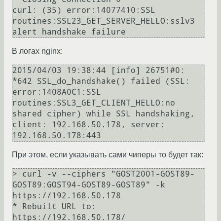
curl: (35) error:14077410:SSL 
routines:SSL23_GET_SERVER_HELLO:sslv3 
alert handshake failure
В логах nginx:
2015/04/03 19:38:44 [info] 26751#0: 
*642 SSL_do_handshake() failed (SSL: 
error:1408A0C1:SSL 
routines:SSL3_GET_CLIENT_HELLO:no 
shared cipher) while SSL handshaking, 
client: 192.168.50.178, server: 
При этом, если указывать сами чиперы то будет так:
> curl -v --ciphers "GOST2001-GOST89-
GOST89:GOST94-GOST89-GOST89" -k 
https://192.168.50.178

* Rebuilt URL to: 
https://192.168.50.178/
