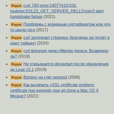
curl: (35) error:14077410:SSL
Форум
routines:SSL23_GET_SERVER_HELLO:sslv3 alert
handshake failure
(2021)
Проблемы с корневым сертификатом или что-
Форум
то около того
(2017)
curl загружает страницу, браузеры не грузят и
Форум
дают таймаут
(2024)
curl telegram через Mtproto прокси. Возможно
Форум
ли?
(2019)
Не открывается deviantart после обновления
Форум
до Leap 15.1
(2019)
Вопрос на счет openssl
(2008)
Форум
Как вылечить «SSL certificate problem:
Форум
certificate has expired» при git clone в Mac OS X
Mojave?
(2021)