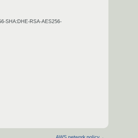
56-SHA:DHE-RSA-AES256-
AWS network policy
→