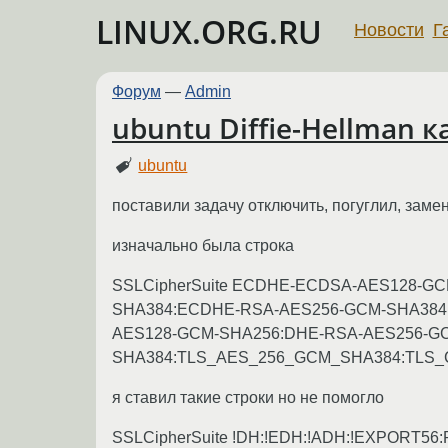
LINUX.ORG.RU
Новости
Г
Форум
—
Admin
ubuntu Diffie-Hellman 
ubuntu
поставили задачу отключить, погуглил, замен
изначально была строка
SSLCipherSuite ECDHE-ECDSA-AES128-
SHA384:ECDHE-RSA-AES256-GCM-SHA384
AES128-GCM-SHA256:DHE-RSA-AES256-G
SHA384:TLS_AES_256_GCM_SHA384:TLS
я ставил такие строки но не помогло
SSLCipherSuite !DH:!EDH:!ADH:!EXPORT5