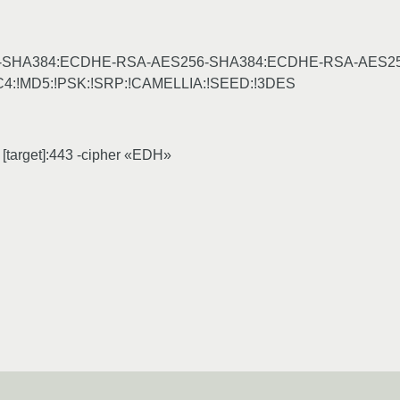
M-SHA384:ECDHE-RSA-AES256-SHA384:ECDHE-RSA-AES2
C4:!MD5:!PSK:!SRP:!CAMELLIA:!SEED:!3DES
[target]:443 -cipher «EDH»