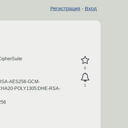
Регистрация
-
Вход
CipherSuite
0
DSA-AES256-GCM-
1
HA20-POLY1305:DHE-RSA-
256