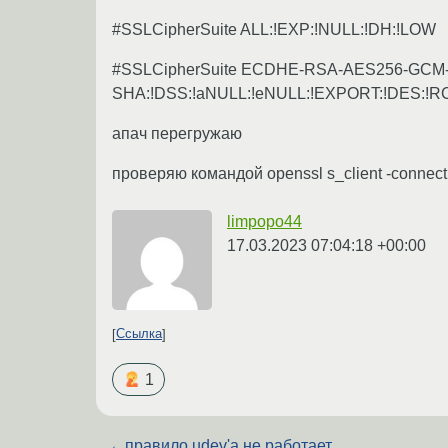
#SSLCipherSuite ALL:!EXP:!NULL:!DH:!LOW
#SSLCipherSuite ECDHE-RSA-AES256-GC
SHA:!DSS:!aNULL:!eNULL:!EXPORT:!DES:!R
апач перегружаю
проверяю командой openssl s_client -connect 
limpopo44
17.03.2023 07:04:18 +00:00
Ссылка
1
←
правило udev'a не работает