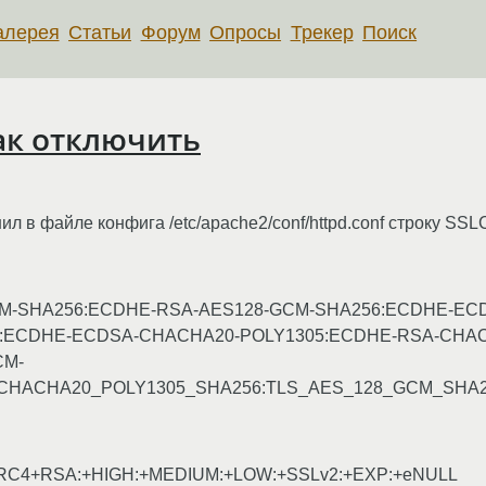
алерея
Статьи
Форум
Опросы
Трекер
Поиск
как отключить
ил в файле конфига /etc/apache2/conf/httpd.conf строку SSL
GCM-SHA256:ECDHE-RSA-AES128-GCM-SHA256:ECDHE-EC
:ECDHE-ECDSA-CHACHA20-POLY1305:ECDHE-RSA-CHAC
CM-
_CHACHA20_POLY1305_SHA256:TLS_AES_128_GCM_SHA
6:RC4+RSA:+HIGH:+MEDIUM:+LOW:+SSLv2:+EXP:+eNULL