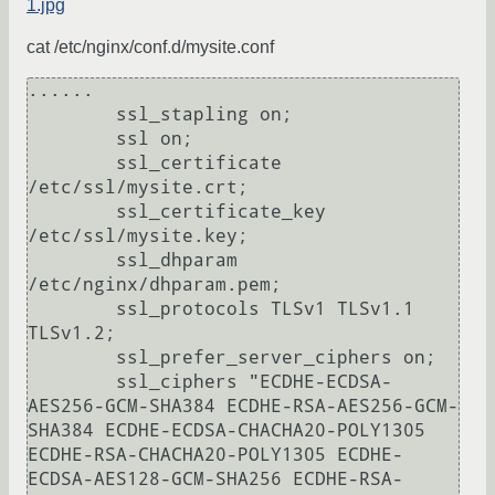
1.jpg
cat /etc/nginx/conf.d/mysite.conf
......

        ssl_stapling on;

        ssl on;

        ssl_certificate 
/etc/ssl/mysite.crt;

        ssl_certificate_key 
/etc/ssl/mysite.key;

        ssl_dhparam 
/etc/nginx/dhparam.pem;

        ssl_protocols TLSv1 TLSv1.1 
TLSv1.2;

        ssl_prefer_server_ciphers on;

        ssl_ciphers "ECDHE-ECDSA-
AES256-GCM-SHA384 ECDHE-RSA-AES256-GCM-
SHA384 ECDHE-ECDSA-CHACHA20-POLY1305 
ECDHE-RSA-CHACHA20-POLY1305 ECDHE-
ECDSA-AES128-GCM-SHA256 ECDHE-RSA-