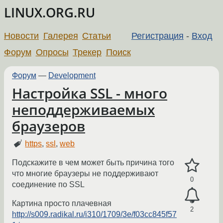
LINUX.ORG.RU
Новости
Галерея
Статьи
Регистрация
-
Вход
Форум
Опросы
Трекер
Поиск
Форум
—
Development
Настройка SSL - много
неподдерживаемых
браузеров
https
,
ssl
,
web
Подскажите в чем может быть причина того
что многие браузеры не поддерживают
0
соединение по SSL
Картина просто плачевная
2
http://s009.radikal.ru/i310/1709/3e/f03cc845f57