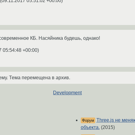
(
09.11.2017 05:51:02 +00:00
)
 современное КБ. Насяйника будешь, однако!
7 05:54:48 +00:00
)
ему. Тема перемещена в архив.
Development
Three.js не мен
Форум
объекта.
(2015)