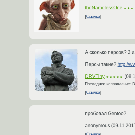
theNamelessOne
★★★
Ссылка
А сколько персов? 3 
Персы такие?
http://w
DRVTiny
(
08.
★★★★★
Последнее исправление: 
Ссылка
пробовал Gentoo?
anonymous
(
09.11.201
Ссылка