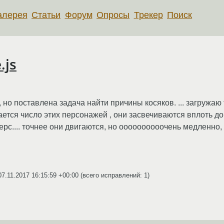
алерея
Статьи
Форум
Опросы
Трекер
Поиск
.js
но поставлена задача найти причины косяков. ... загружаю 
ется число этих персонажей , они засвечиваются вплоть до
ерс.... точнее они двигаются, но оооооооооочень медленно, 
07.11.2017 16:15:59 +00:00
(всего исправлений: 1)