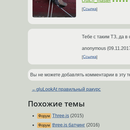
crutch_master
★★★★★
Ссылка
Тебе с таким ТЗ, да в
anonymous
(
09.11.201
Ссылка
Вы не можете добавлять комментарии в эту т
←
gluLookAt правильный ракурс
Похожие темы
Three.js
(2015)
Форум
three.js батчинг
(2016)
Форум